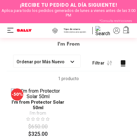
¡RECIBE TU PEDIDO AL DÍA SIGUIENTE!
Aplica para todo los pedidos generados de lunes a vienes antes de las 3:00
PM
*Consulta restricciones
Tipo de envío
Selecciona una opción
I'm From
Ordenar por
Más Nuevo
Filtrar
1
producto
-
50%
I'm from Protector Solar
50ml
I'm from
$
650
.
00
$
325
.
00