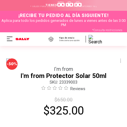
HORAS
MIN
SEG
:
:
0
6
1
9
3
4
TIENES
* VÁLIDO PARA CÓDIGOS SELECCIONADOS DE MONTERREY N.L
¡RECIBE TU PEDIDO AL DÍA SIGUIENTE!
Aplica para todo los pedidos generados de lunes a vienes antes de las 3:00
PM
*Consulta restricciones
Tipo de envío
Selecciona una opción
-
50%
I'm from
I'm from Protector Solar 50ml
:
23339003
Reviews
$
650
.
00
$
325
.
00