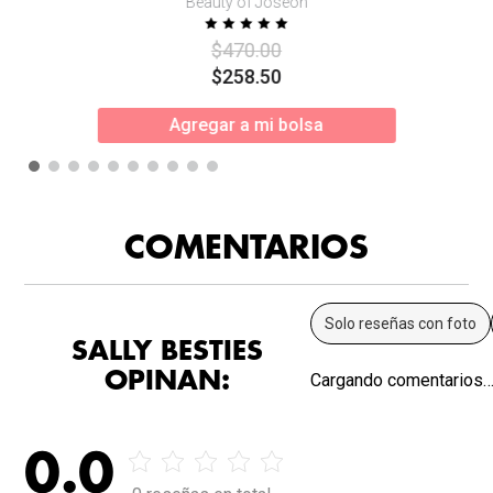
Beauty of Joseon
$
470
.
00
$
258
.
50
Agregar a mi bolsa
COMENTARIOS
Solo reseñas con foto
SALLY BESTIES
OPINAN:
Cargando comentarios
0.0