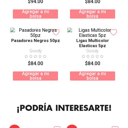
$
94
.
00
$
84
.
00
Agregar a mi
Agregar a mi
bolsa
bolsa
Pasadores Negros 50pz
Ligas Multicolor
Elasticas 5pz
Goody
Goody
$
84
.
00
$
84
.
00
Agregar a mi
Agregar a mi
bolsa
bolsa
¡PODRÍA INTERESARTE!