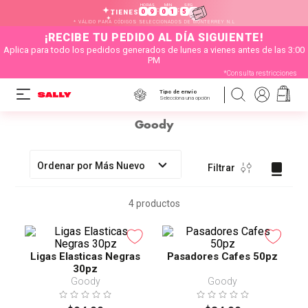
HORAS
MIN
SEG
:
:
0
9
0
1
5
5
TIENES
* VÁLIDO PARA CÓDIGOS SELECCIONADOS DE MONTERREY N.L
¡RECIBE TU PEDIDO AL DÍA SIGUIENTE!
Aplica para todo los pedidos generados de lunes a vienes antes de las 3:00
PM
*Consulta restricciones
Tipo de envío
Selecciona una opción
Goody
Ordenar por
Más Nuevo
Filtrar
4
productos
Ligas Elasticas Negras
Pasadores Cafes 50pz
30pz
Goody
Goody