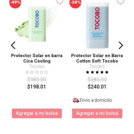
-
-
49%
38%
Protector Solar en barra
Protector Solar en Barra
Cica Cooling
Cotton Soft Tocobo
SPF50+ PA++++
Tocobo
Tocobo
$
385
.
00
$
385
.
00
$
198
.
01
$
240
.
01
Envío a domicilio
Agregar a mi bolsa
Agregar a mi bolsa