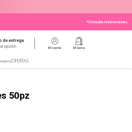
*Consulta restricciones
 de entrega
na opción
Mi cuenta
Mi bolsa
 nuevo
OFERTAS
es 50pz