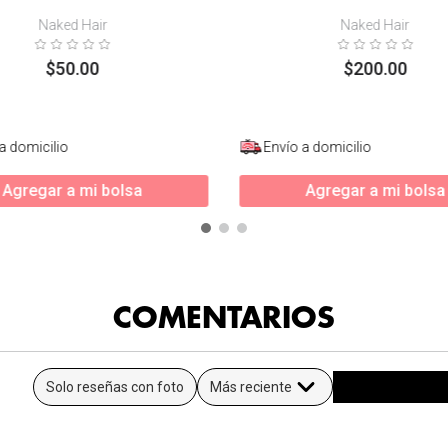
Naked Hair
Naked Hair
$
50
.
00
$
200
.
00
a domicilio
Envío a domicilio
Agregar a mi bolsa
Agregar a mi bolsa
COMENTARIOS
Solo reseñas con foto
Más reciente