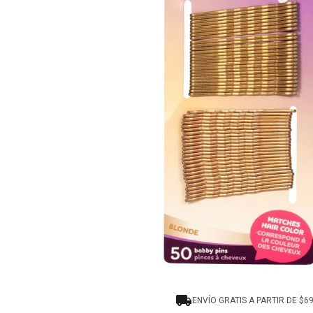
8
.
tocobo
9
.
protectores termico
10
.
centella
ENVÍO GRATIS A PARTIR DE $6