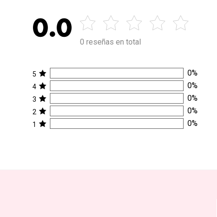
0.0
0 reseñas en total
0
%
5
0
%
4
0
%
3
0
%
2
0
%
1