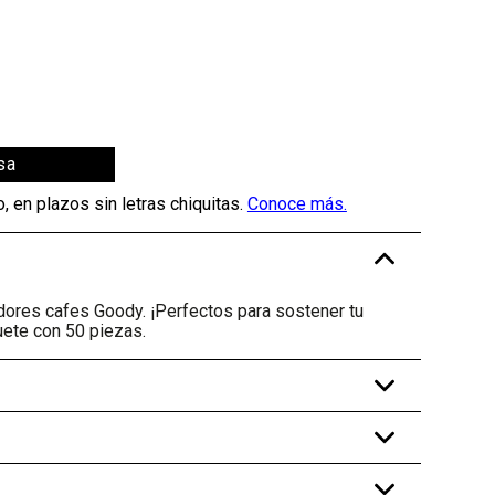
sa
-
adores cafes Goody. ¡Perfectos para sostener tu
ete con 50 piezas.
+
+
+