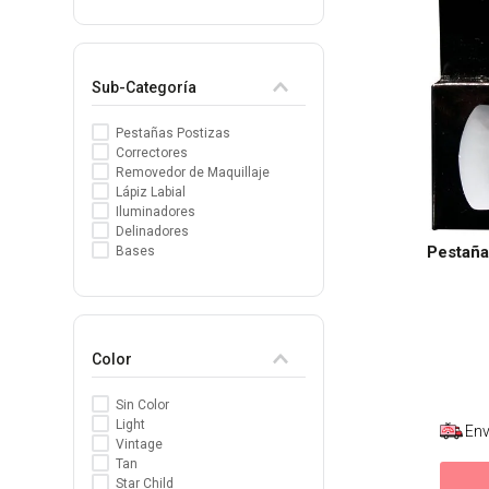
8
.
protectores termico
9
.
tinte
Sub-Categoría
10
.
naked hair
Pestañas Postizas
Correctores
Removedor de Maquillaje
Lápiz Labial
Iluminadores
Delinadores
Pestaña
Bases
Color
Sin Color
Light
Env
Vintage
Tan
Star Child