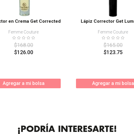
ctor en Crema Get Corrected
Lápiz Corrector Get Lum
Femme Couture
Femme Couture
$
168
.
00
$
165
.
00
$
126
.
00
$
123
.
75
Agregar a mi bolsa
Agregar a mi bolsa
¡PODRÍA INTERESARTE!