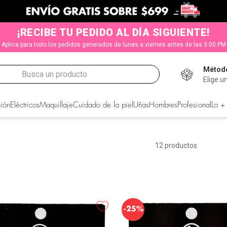
¡RECIBE TU PEDIDO AL DÍA SIGUIENTE!
Aplica para todo los pedidos generados de lunes a viernes antes de las 3:00 PM
Método
Busca un producto
Elige u
CADOS
ión
Eléctricos
Maquillaje
Cuidado de la piel
Uñas
Hombres
Profesional
Lo +
12
productos
-
25%