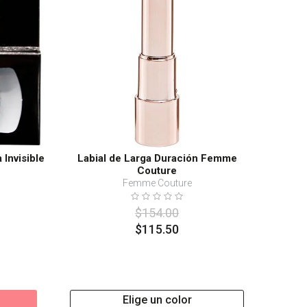
Invisible
Labial de Larga Duración Femme
Couture
Femme Couture
$
154
.
00
$
115
.
50
Elige un color