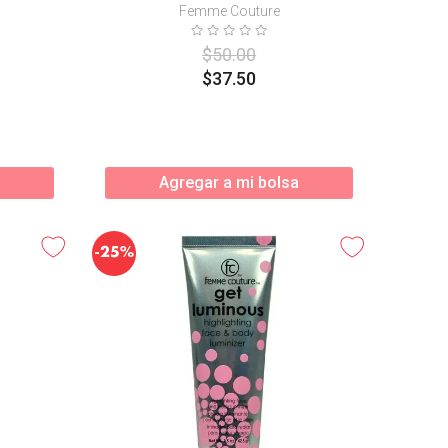
Femme Couture
$
50
.
00
$
37
.
50
Agregar a mi bolsa
-
25%