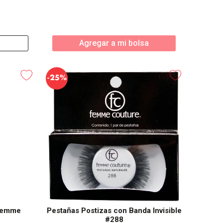
Agregar a mi bolsa
-
25%
 Femme
Pestañas Postizas con Banda Invisible
#288