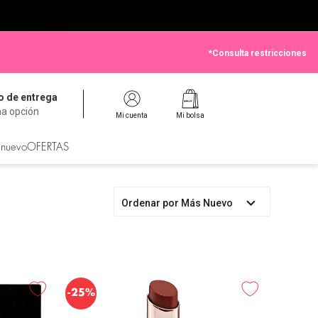
*Consulta restricciones
 de entrega
na opción
Mi cuenta
Mi bolsa
 nuevo
OFERTAS
Ordenar por
Más Nuevo
-
25%