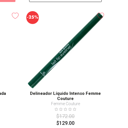
-
25%
ada
Delineador Líquido Intenso Femme
Couture
Femme Couture
$
172
.
00
$
129
.
00