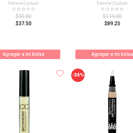
Femme Couture
Femme Couture
$
50
.
00
$
119
.
00
$
37
.
50
$
89
.
25
Agregar a mi bolsa
Agregar a mi bolsa
-
25%