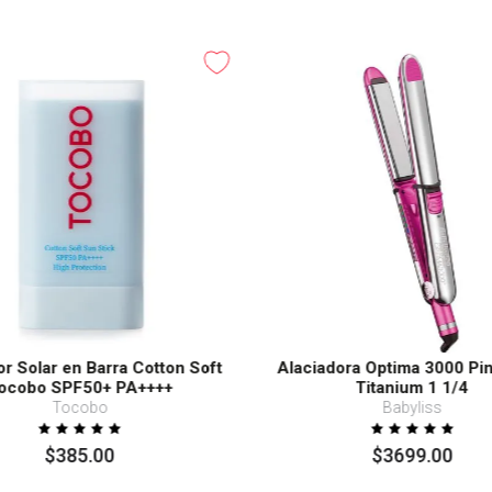
or Solar en Barra Cotton Soft
Alaciadora Optima 3000 Pi
ocobo SPF50+ PA++++
Titanium 1 1/4
Tocobo
Babyliss
$
385
.
00
$
3699
.
00