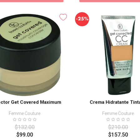
-
25%
ector Get Covered Maximum
Crema Hidratante Tint
Femme Couture
Femme Couture
$
132
.
00
$
210
.
00
$
99
.
00
$
157
.
50