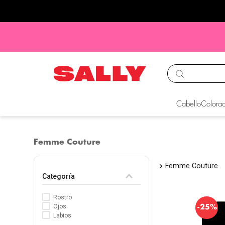
TÉRMINOS MÁS BUS
Cabello
Colorac
1
.
babyliss
2
.
igora
Femme Couture
3
.
cepillos
Femme Couture
4
.
ion
Categoría
5
.
olaplex
Rostro
6
.
manic panic
-
Ojos
25%
Labios
7
.
tocobo