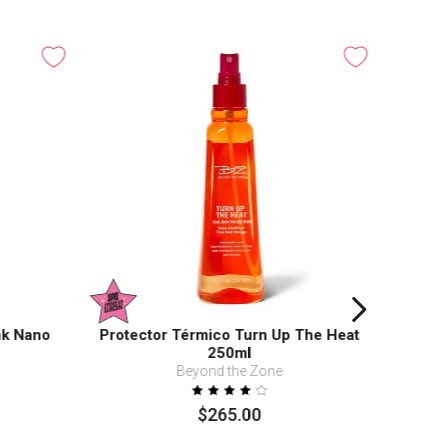
nk Nano
Protector Térmico Turn Up The Heat
250ml
Beyond the Zone
$
265
.
00