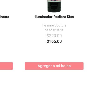
inous
Iluminador Radiant Kiss
Femme Couture
$
220
.
00
$
165
.
00
Agregar a mi bolsa