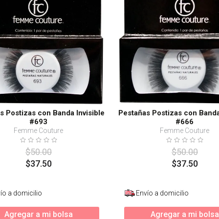
s
s Postizas con Banda Invisible
Pestañas Postizas con Banda 
#693
#666
Femme Couture
Femme Couture
$
50
.
00
$
50
.
00
$
37
.
50
$
37
.
50
ío a domicilio
Envío a domicilio
Agregar a mi bolsa
Agregar a mi bolsa