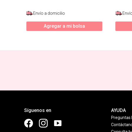
Envío a domicilio
Envío
Agregar a mi bolsa
Síguenos en
AYUDA
Preguntas 
Contáctan
Consulta t