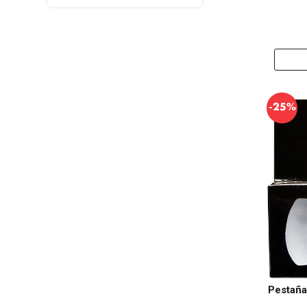
-
25%
Pestaña