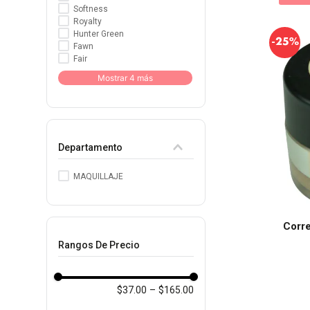
Softness
Royalty
Hunter Green
-
25%
Fawn
Fair
Mostrar 4 más
Departamento
MAQUILLAJE
Corr
Rangos De Precio
$37.00
–
$165.00