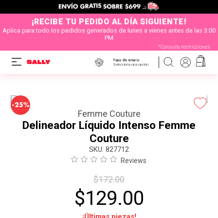
¡RECIBE TU PEDIDO AL DÍA SIGUIENTE!
Aplica para todo los pedidos generados de lunes a vienes antes de las 3:00
PM
*Consulta restricciones
Tipo de envío
Selecciona una opción
-
25%
Femme Couture
Delineador Líquido Intenso Femme
Couture
:
827712
Reviews
$
172
.
00
$
129
.
00
¡Últimas piezas!