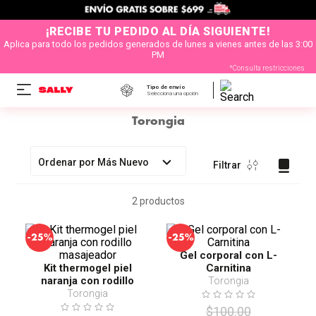
¡RECIBE TU PEDIDO AL DÍA SIGUIENTE!
Aplica para todo los pedidos generados de lunes a vienes antes de las 3:00
PM
*Consulta restricciones
Tipo de envío
Selecciona una opción
Torongia
Ordenar por
Más Nuevo
Filtrar
2
productos
-
-
25%
25%
Gel corporal con L-
Kit thermogel piel
Carnitina
naranja con rodillo
Torongia
masajeador
Torongia
$
100
.
00