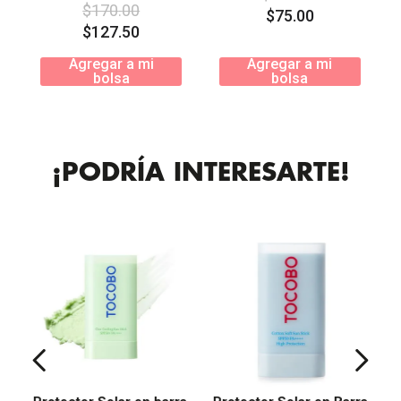
$
170
.
00
$
75
.
00
$
127
.
50
Agregar a mi
Agregar a mi
bolsa
bolsa
¡PODRÍA INTERESARTE!