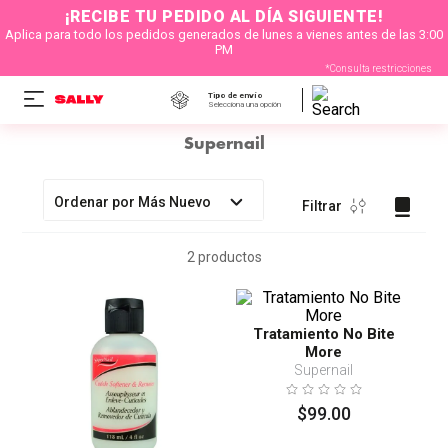
¡RECIBE TU PEDIDO AL DÍA SIGUIENTE!
Aplica para todo los pedidos generados de lunes a vienes antes de las 3:00
PM
*Consulta restricciones
Tipo de envío
Selecciona una opción
Supernail
Ordenar por
Más Nuevo
Filtrar
2
productos
Tratamiento No Bite
More
Supernail
$
99
.
00