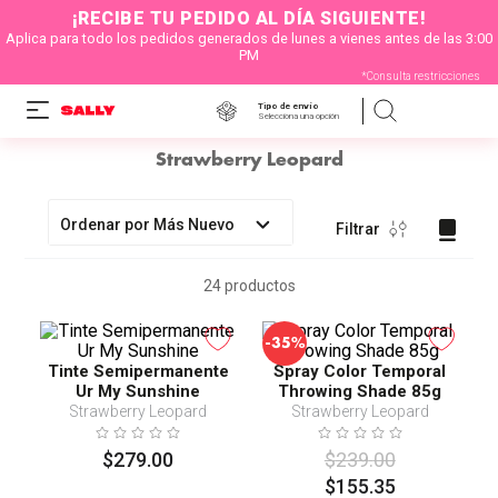
¡RECIBE TU PEDIDO AL DÍA SIGUIENTE!
Aplica para todo los pedidos generados de lunes a vienes antes de las 3:00
PM
*Consulta restricciones
Tipo de envío
Selecciona una opción
Strawberry Leopard
Ordenar por
Más Nuevo
Filtrar
24
productos
-
35%
Tinte Semipermanente
Spray Color Temporal
Ur My Sunshine
Throwing Shade 85g
Strawberry Leopard
Strawberry Leopard
$
279
.
00
$
239
.
00
$
155
.
35