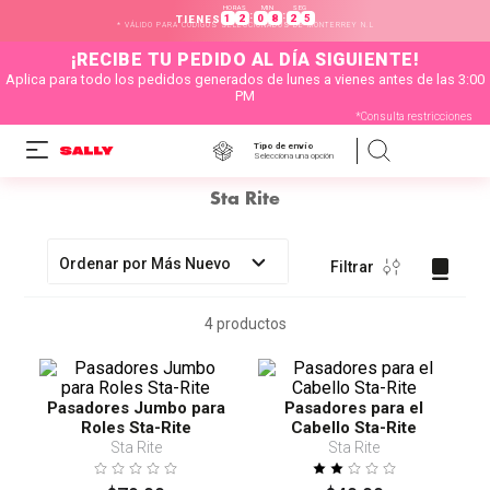
HORAS
MIN
SEG
:
:
1
2
0
8
2
5
TIENES
* VÁLIDO PARA CÓDIGOS SELECCIONADOS DE MONTERREY N.L
¡RECIBE TU PEDIDO AL DÍA SIGUIENTE!
Aplica para todo los pedidos generados de lunes a vienes antes de las 3:00
PM
*Consulta restricciones
Tipo de envío
Selecciona una opción
Sta Rite
Ordenar por
Más Nuevo
Filtrar
4
productos
Pasadores Jumbo para
Pasadores para el
Roles Sta-Rite
Cabello Sta-Rite
Sta Rite
Sta Rite