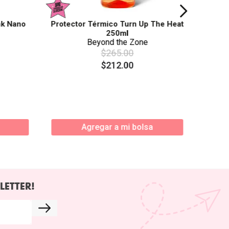
nk Nano
Protector Térmico Turn Up The Heat
250ml
Beyond the Zone
$
265
.
00
$
212
.
00
Agregar a mi bolsa
LETTER!