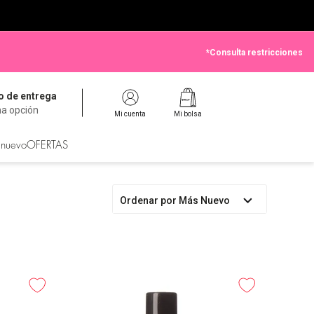
*Consulta restricciones
 de entrega
na opción
Mi cuenta
Mi bolsa
 nuevo
OFERTAS
Ordenar por
Más Nuevo