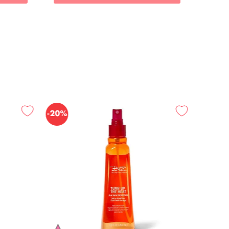
-
20%