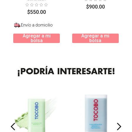
Ver)
$
900
.
00
$
550
.
00
Envío a domicilio
Agregar a mi
Agregar a mi
bolsa
bolsa
¡PODRÍA INTERESARTE!