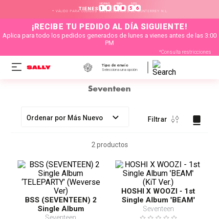
HORAS
MIN
SEG
:
:
1
0
1
8
5
6
TIENES
* VÁLIDO PARA CÓDIGOS SELECCIONADOS DE MONTERREY N.L
¡RECIBE TU PEDIDO AL DÍA SIGUIENTE!
Aplica para todo los pedidos generados de lunes a vienes antes de las 3:00
PM
*Consulta restricciones
Tipo de envío
Selecciona una opción
Seventeen
Ordenar por
Más Nuevo
Filtrar
2
productos
HOSHI X WOOZI - 1st
BSS (SEVENTEEN) 2
Single Album 'BEAM'
Single Album
(KiT Ver.)
Seventeen
‘TELEPARTY’ (Weverse
Seventeen