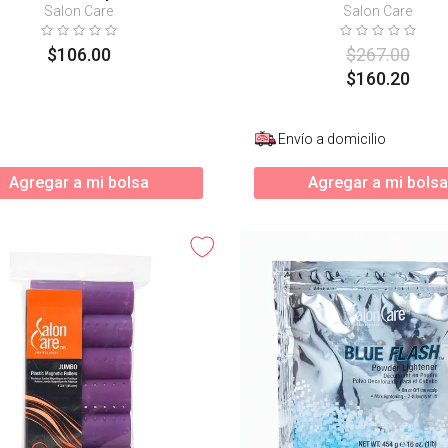
Salon Care
Salon Care
$
106
.
00
$
267
.
00
$
160
.
20
Envío a domicilio
Agregar a mi bolsa
Agregar a mi bolsa