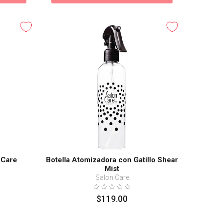
 Care
Botella Atomizadora con Gatillo Shear
Mist
Salon Care
$
119
.
00