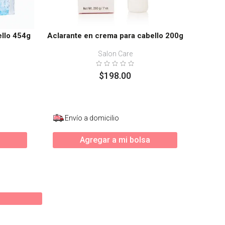
ello 454g
Aclarante en crema para cabello 200g
Salon Care
$
198
.
00
Envío a domicilio
Agregar a mi bolsa