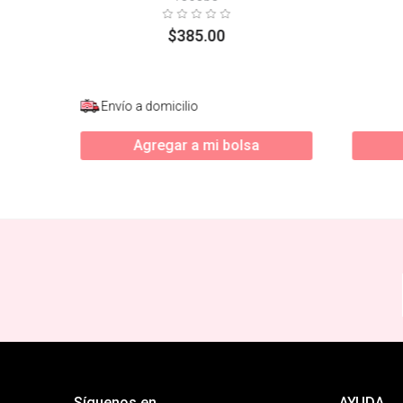
$
385
.
00
Envío a domicilio
Agregar a mi bolsa
Síguenos en
AYUDA