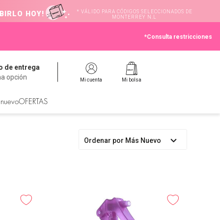
* VÁLIDO PARA CÓDIGOS SELECCIONADOS DE
BIRLO HOY!
MONTERREY N.L
*Consulta restricciones
 de entrega
na opción
Mi cuenta
Mi bolsa
 nuevo
OFERTAS
Ordenar por
Más Nuevo