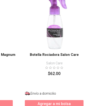
lo Magnum
Botella Rociadora Salon Care
Salon Care
$
62
.
00
Envío a domicilio
Agregar a mi bolsa