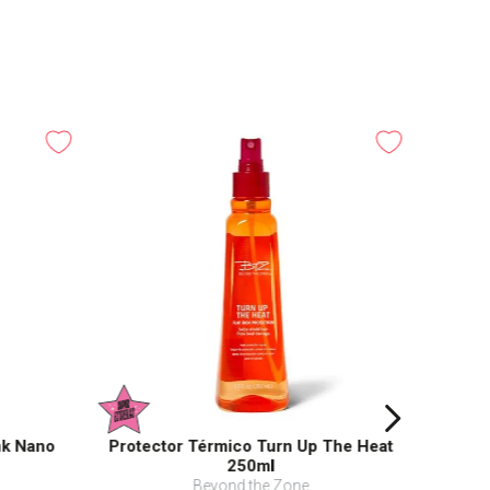
nk Nano
Protector Térmico Turn Up The Heat
250ml
Beyond the Zone