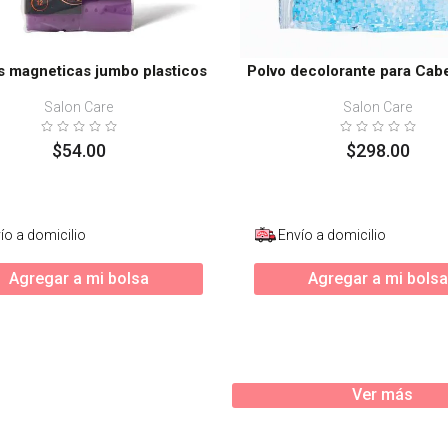
s magneticas jumbo plasticos
Polvo decolorante para Cab
Salon Care
Salon Care
$
54
.
00
$
298
.
00
ío a domicilio
Envío a domicilio
Agregar a mi bolsa
Agregar a mi bolsa
Ver más