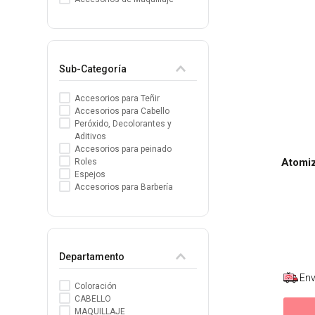
8
.
protectores termico
9
.
tinte
Sub-Categoría
10
.
naked hair
Accesorios para Teñir
Accesorios para Cabello
Peróxido, Decolorantes y
Aditivos
Accesorios para peinado
Atomiz
Roles
Espejos
Accesorios para Barbería
Departamento
Env
Coloración
CABELLO
MAQUILLAJE