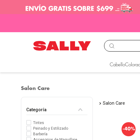
TÉRMINOS MÁS BUS
Cabello
Colorac
1
.
babyliss
2
.
igora
Salon Care
3
.
cepillos
Salon Care
4
.
ion
Categoría
5
.
olaplex
Tintes
6
.
manic panic
-
Peinado y Estilizado
40%
Barbería
7
.
tocobo
Accesorios de Maquillaje