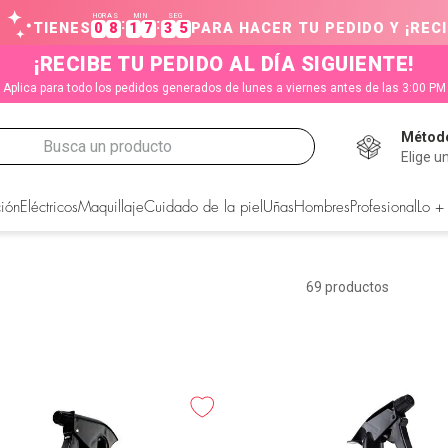
HORAS
MIN
SEG
:
:
TIENES
0
8
1
7
3
5
PARA HACER TU PEDIDO Y ¡RECI
¡RECIBE TU PEDIDO AL DÍA SIGUIENTE!
Aplica para todo los pedidos generados de lunes a viernes antes de las 3:00 PM
Método
Busca un producto
Elige u
CADOS
ión
Eléctricos
Maquillaje
Cuidado de la piel
Uñas
Hombres
Profesional
Lo +
69
productos