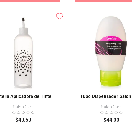
tella Aplicadora de Tinte
Tubo Dispensador Salon
Salon Care
Salon Care
$
40
.
50
$
44
.
00