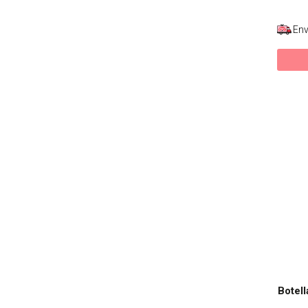
Env
Botell