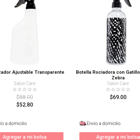
s
ador Ajustable Transparente
Botella Rociadora con Gatil
Zebra
Salon Care
Salon Care
$
88
.
00
$
69
.
00
$
52
.
80
ío a domicilio
Envío a domicilio
Agregar a mi bolsa
Agregar a mi bolsa