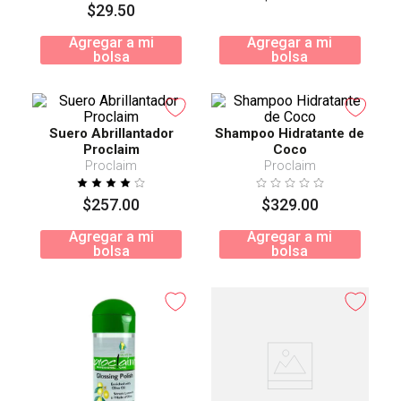
$
29
.
50
Agregar a mi
Agregar a mi
bolsa
bolsa
Suero Abrillantador
Shampoo Hidratante de
Proclaim
Coco
Proclaim
Proclaim
$
257
.
00
$
329
.
00
Agregar a mi
Agregar a mi
bolsa
bolsa