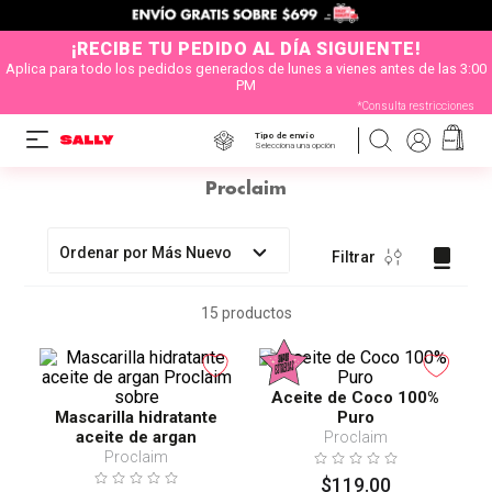
¡RECIBE TU PEDIDO AL DÍA SIGUIENTE!
Aplica para todo los pedidos generados de lunes a vienes antes de las 3:00
PM
*Consulta restricciones
Tipo de envío
Selecciona una opción
Proclaim
Ordenar por
Más Nuevo
Filtrar
15
productos
Aceite de Coco 100%
Mascarilla hidratante
Puro
aceite de argan
Proclaim
Proclaim sobre
Proclaim
$
119
.
00