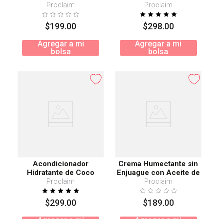
Aceite de Coco
Proclaim
Proclaim
$
199
.
00
$
298
.
00
Agregar a mi
Agregar a mi
bolsa
bolsa
Acondicionador
Crema Humectante sin
Hidratante de Coco
Enjuague con Aceite de
Oliva
Proclaim
Proclaim
$
299
.
00
$
189
.
00