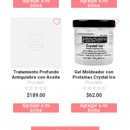
Agregar a mi
Agregar a mi
bolsa
bolsa
Tratamiento Profundo
Gel Moldeador con
Antiquiebre con Aceite
Proteínas Crystal Ice
de Coco
Proclaim
Proclaim
$
189
.
00
$
62
.
00
Agregar a mi
Agregar a mi
bolsa
bolsa