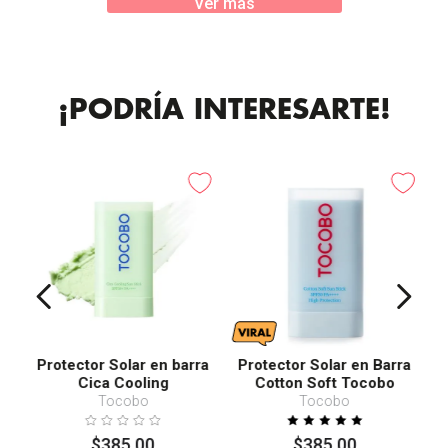
Ver más
¡PODRÍA INTERESARTE!
Protector Solar en barra
Protector Solar en Barra
Cica Cooling
Cotton Soft Tocobo
SPF50+ PA++++
Tocobo
Tocobo
$
385
.
00
$
385
.
00