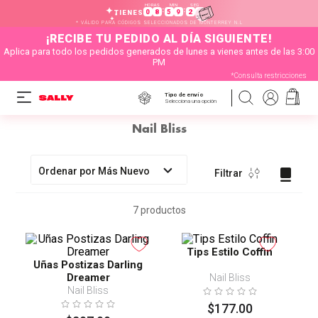
HORAS
MIN
SEG
:
:
0
8
5
9
2
7
TIENES
* VÁLIDO PARA CÓDIGOS SELECCIONADOS DE MONTERREY N.L
¡RECIBE TU PEDIDO AL DÍA SIGUIENTE!
Aplica para todo los pedidos generados de lunes a vienes antes de las 3:00
PM
*Consulta restricciones
Tipo de envío
Selecciona una opción
Nail Bliss
Ordenar por
Más Nuevo
Filtrar
7
productos
Tips Estilo Coffin
Uñas Postizas Darling
Dreamer
Nail Bliss
Nail Bliss
$
177
.
00