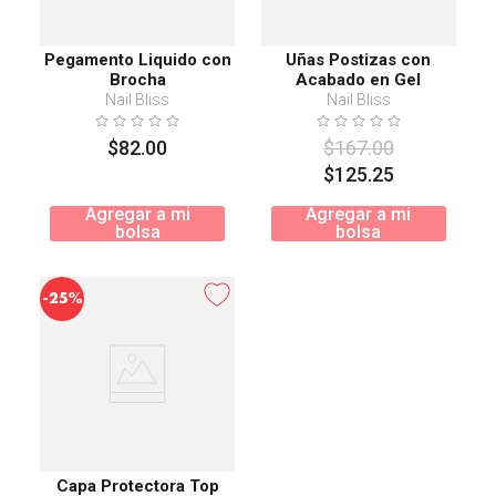
Pegamento Liquido con
Uñas Postizas con
Brocha
Acabado en Gel
Nail Bliss
Nail Bliss
$
82
.
00
$
167
.
00
$
125
.
25
Agregar a mi
Agregar a mi
bolsa
bolsa
-
25%
Capa Protectora Top