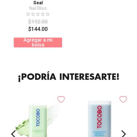
Seal
Nail Bliss
$
192
.
00
$
144
.
00
Agregar a mi
bolsa
¡PODRÍA INTERESARTE!