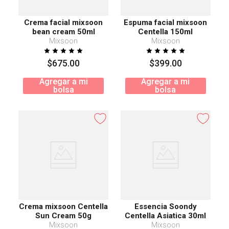
Crema facial mixsoon
Espuma facial mixsoon
bean cream 50ml
Centella 150ml
Mixsoon
Mixsoon
$
675
.
00
$
399
.
00
Agregar a mi
Agregar a mi
bolsa
bolsa
Crema mixsoon Centella
Essencia Soondy
Sun Cream 50g
Centella Asiatica 30ml
Mixsoon
Mixsoon