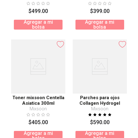
$
499
.
00
$
399
.
00
Agregar a mi
Agregar a mi
bolsa
bolsa
Toner mixsoon Centella
Parches para ojos
Asiatica 300ml
Collagen Hydrogel
Mixsoon
Mixsoon
$
405
.
00
$
590
.
00
Agregar a mi
Agregar a mi