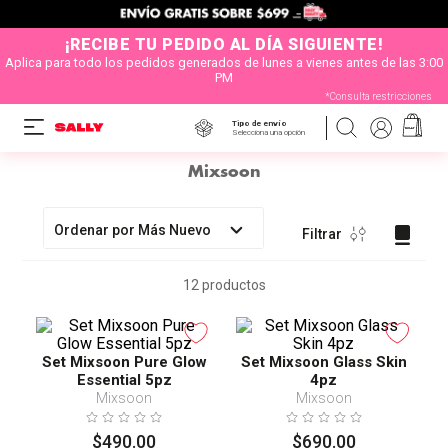
¡RECIBE TU PEDIDO AL DÍA SIGUIENTE!
Aplica para todo los pedidos generados de lunes a vienes antes de las 3:00
PM
*Consulta restricciones
Tipo de envío
Selecciona una opción
Mixsoon
Ordenar por
Más Nuevo
Filtrar
12
productos
Set Mixsoon Pure Glow
Set Mixsoon Glass Skin
Essential 5pz
4pz
Mixsoon
Mixsoon
$
490
.
00
$
690
.
00