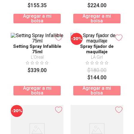
$
155
.
35
$
224
.
00
Agregar a mi
Agregar a mi
bolsa
bolsa
-
20%
Setting Spray Infallible
Spray fijador de
75ml
maquillaje
L'Oreal
LA Girl
$
339
.
00
$
180
.
00
$
144
.
00
Agregar a mi
Agregar a mi
bolsa
bolsa
-
20%