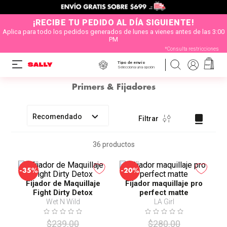
¡RECIBE TU PEDIDO AL DÍA SIGUIENTE!
Aplica para todo los pedidos generados de lunes a vienes antes de las 3:00
PM
*Consulta restricciones
Tipo de envío
Selecciona una opción
Primers & Fijadores
Recomendado
Filtrar
36
productos
-
-
35%
20%
Fijador de Maquillaje
Fijador maquillaje pro
Fight Dirty Detox
perfect matte
Wet N Wild
LA Girl
$
239
.
00
$
280
.
00