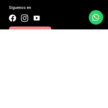
Síguenos en
¿Quieres vender en Sally?
AYUDA
Preguntas Frecuentes
Contáctanos
Consulta tu Pedido
Facturación
Devoluciones
Tipos de Entrega
Sucursales
LEGALES
Términos & Condiciones
Aviso de Privacidad