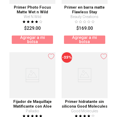
Primer Photo Focus
Primer en barra matte
Matte Wet n Wild
Flawless Stay
Wet N Wild
Beauty Creations
$
229
.
00
$
169
.
00
Agregar a mi
Agregar a mi
bolsa
bolsa
-
25%
Fijador de Maquillaje
Primer hidratante sin
Matificante con Aloe
silicona Good Molecules
15 ml
Palladio
Good Molecules