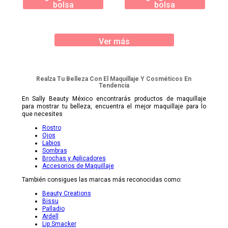
bolsa
bolsa
Ver más
Realza Tu Belleza Con El Maquillaje Y Cosméticos En
Tendencia
En Sally Beauty México encontrarás productos de maquillaje
para mostrar tu belleza, encuentra el mejor maquillaje para lo
que necesites
Rostro
Ojos
Labios
Sombras
Brochas y Aplicadores
Accesorios de Maquillaje
También consigues las marcas más reconocidas como:
Beauty Creations
Bissu
Palladio
Ardell
Lip Smacker