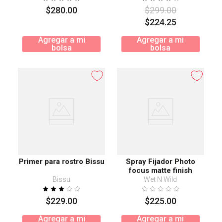
$
280
.
00
$
299
.
00
$
224
.
25
Agregar a mi
Agregar a mi
bolsa
bolsa
Primer para rostro Bissu
Spray Fijador Photo
focus matte finish
Bissu
Wet N Wild
$
229
.
00
$
225
.
00
Agregar a mi
Agregar a mi