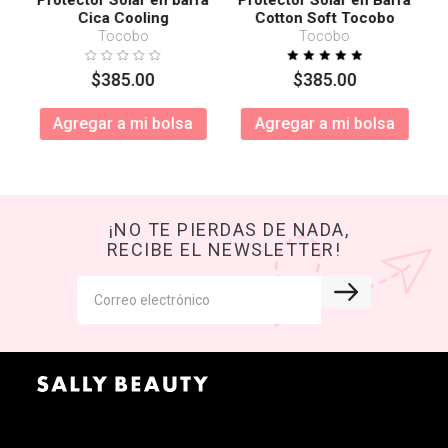
Protector Solar en barra
Protector Solar en Barra
Cica Cooling
Cotton Soft Tocobo
SPF50+ PA++++
Tocobo
Tocobo
$
385
.
00
$
385
.
00
Agregar a mi bolsa
Agregar a mi bolsa
¡NO TE PIERDAS DE NADA,
RECIBE EL NEWSLETTER!