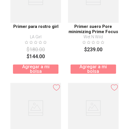
Primer para rostro girl
Primer suero Pore
minimizing Prime Focus
LA Girl
Wet N Wild
$
180
.
00
$
239
.
00
$
144
.
00
Agregar a mi
Agregar a mi
bolsa
bolsa