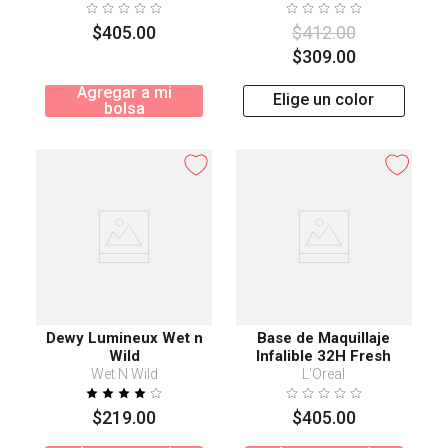
$
405
.
00
$
412
.
00
$
309
.
00
Agregar a mi
Elige un color
bolsa
Dewy Lumineux Wet n
Base de Maquillaje
Wild
Infalible 32H Fresh
Wear 250
Wet N Wild
L'Oreal
$
219
.
00
$
405
.
00