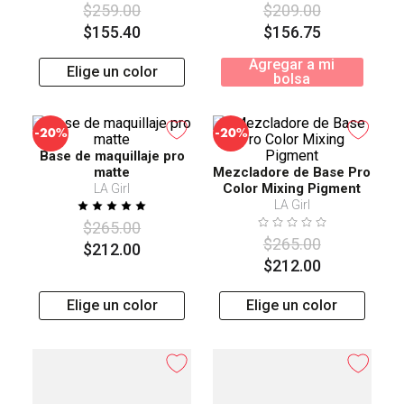
$
259
.
00
$
209
.
00
$
155
.
40
$
156
.
75
Agregar a mi
Elige un color
bolsa
-
-
20%
20%
Base de maquillaje pro
matte
Mezcladore de Base Pro
Color Mixing Pigment
LA Girl
LA Girl
$
265
.
00
$
265
.
00
$
212
.
00
$
212
.
00
Elige un color
Elige un color