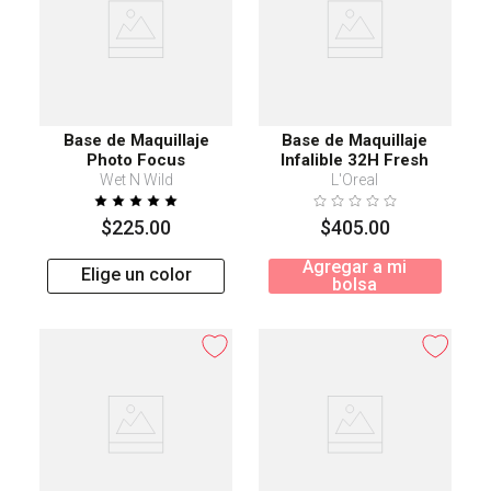
Base de Maquillaje
Base de Maquillaje
Photo Focus
Infalible 32H Fresh
Wear 020
Wet N Wild
L'Oreal
$
225
.
00
$
405
.
00
Agregar a mi
Elige un color
bolsa