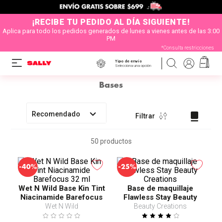
¡RECIBE TU PEDIDO AL DÍA SIGUIENTE!
Aplica para todo los pedidos generados de lunes a vienes antes de las 3:00
PM
*Consulta restricciones
Tipo de envío
Selecciona una opción
Bases
Recomendado
Filtrar
50
productos
-
-
40%
25%
Wet N Wild Base Kin Tint
Base de maquillaje
Niacinamide Barefocus
Flawless Stay Beauty
32 ml
Creations
Wet N Wild
Beauty Creations