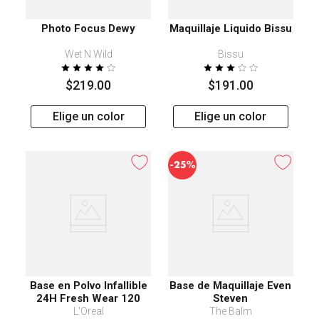
Photo Focus Dewy
Maquillaje Liquido Bissu
Wet N Wild
Bissu
$
219
.
00
$
191
.
00
Elige un color
Elige un color
-
25%
Base en Polvo Infallible
Base de Maquillaje Even
24H Fresh Wear 120
Steven
L'Oreal
The Balm