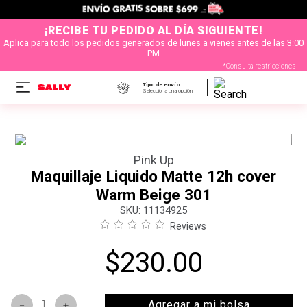
¡RECIBE TU PEDIDO AL DÍA SIGUIENTE!
Aplica para todo los pedidos generados de lunes a vienes antes de las 3:00
PM
*Consulta restricciones
Tipo de envío
Selecciona una opción
Pink Up
Maquillaje Liquido Matte 12h cover
Warm Beige 301
:
11134925
Reviews
$
230
.
00
Agregar a mi bolsa
－
＋