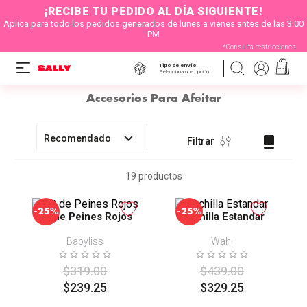
¡RECIBE TU PEDIDO AL DÍA SIGUIENTE!
Aplica para todo los pedidos generados de lunes a vienes antes de las 3:00
PM
*Consulta restricciones
Tipo de envío
Selecciona una opción
Accesorios Para Afeitar
Recomendado
Filtrar
19
productos
-
-
25%
25%
Kit de Peines Rojos
Cuchilla Estandar
Babyliss
Wahl
$
319
.
00
$
439
.
00
$
239
.
25
$
329
.
25