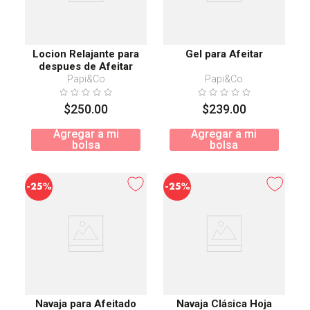
Locion Relajante para
Gel para Afeitar
despues de Afeitar
Papi&Co
Papi&Co
$
250
.
00
$
239
.
00
Agregar a mi
Agregar a mi
bolsa
bolsa
-
-
25%
25%
Navaja para Afeitado
Navaja Clásica Hoja