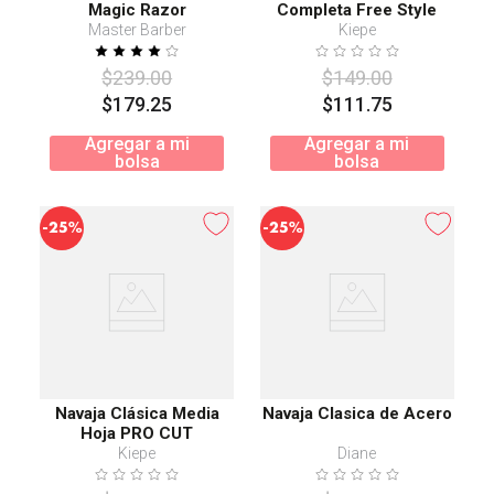
Magic Razor
Completa Free Style
Master Barber
Kiepe
$
239
.
00
$
149
.
00
$
179
.
25
$
111
.
75
Agregar a mi
Agregar a mi
bolsa
bolsa
-
-
25%
25%
Navaja Clásica Media
Navaja Clasica de Acero
Hoja PRO CUT
Kiepe
Diane