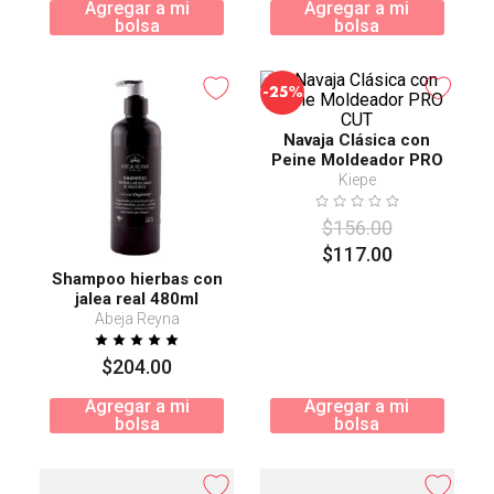
Agregar a mi
Agregar a mi
bolsa
bolsa
-
25%
Navaja Clásica con
Peine Moldeador PRO
CUT
Kiepe
$
156
.
00
$
117
.
00
Shampoo hierbas con
jalea real 480ml
Abeja Reyna
$
204
.
00
Agregar a mi
Agregar a mi
bolsa
bolsa