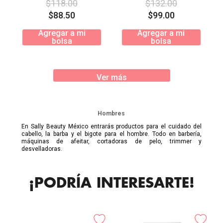
$
118
.
00
$
132
.
00
$
88
.
50
$
99
.
00
Agregar a mi
Agregar a mi
bolsa
bolsa
Ver más
Hombres
En Sally Beauty México entrarás productos para el cuidado del
cabello, la barba y el bigote para el hombre. Todo en barbería,
máquinas de afeitar, cortadoras de pelo, trimmer y
desvelladoras.
¡PODRÍA INTERESARTE!