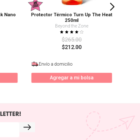
nk Nano
Protector Térmico Turn Up The Heat
250ml
Beyond the Zone
$
265
.
00
$
212
.
00
Envío a domicilio
Agregar a mi bolsa
LETTER!