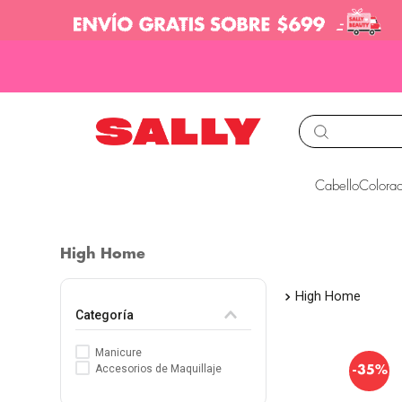
TÉRMINOS MÁS BUS
Cabello
Colorac
1
.
babyliss
2
.
igora
High Home
3
.
cepillos
High Home
4
.
ion
Categoría
5
.
olaplex
Manicure
6
.
manic panic
-
Accesorios de Maquillaje
35%
7
.
protectores termico