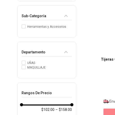
8
.
tocobo
Sub-Categoría
9
.
tinte
10
.
centella
Herramientas y Accesorios
Departamento
Tijeras
UÑAS
MAQUILLAJE
Rangos De Precio
Env
$102.00
–
$158.00