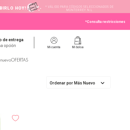
* VÁLIDO PARA CÓDIGOS SELECCIONADOS DE
BIRLO HOY!
MONTERREY N.L
*Consulta restricciones
 de entrega
na opción
Mi cuenta
Mi bolsa
 nuevo
OFERTAS
Ordenar por
Más Nuevo