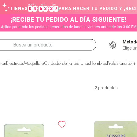
HORAS
MIN
SEG
:
:
TIENES
0
4
5
2
3
7
PARA HACER TU PEDIDO Y ¡RECI
¡RECIBE TU PEDIDO AL DÍA SIGUIENTE!
Aplica para todo los pedidos generados de lunes a viernes antes de las 3:00 PM
Método
Busca un producto
Elige u
CADOS
ión
Eléctricos
Maquillaje
Cuidado de la piel
Uñas
Hombres
Profesional
Lo +
2
productos
s