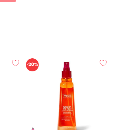
-
20%