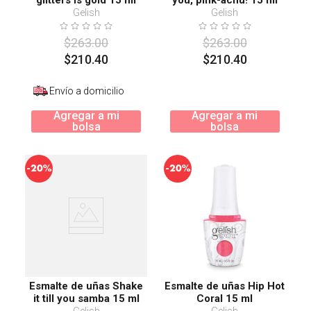
glitters is gold 15 ml
you, pink-achu! 15 ml
Gelish
Gelish
$
263
.
00
$
263
.
00
$
210
.
40
$
210
.
40
Envío a domicilio
Agregar a mi
Agregar a mi
bolsa
bolsa
-
-
20%
20%
Esmalte de uñas Shake
Esmalte de uñas Hip Hot
it till you samba 15 ml
Coral 15 ml
Gelish
Gelish