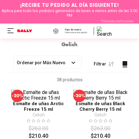
¡RECIBE TU PEDIDO AL DÍA SIGUIENTE!
Aplica para todo los pedidos generados de lunes a vienes antes de las 3:00
PM
*Consulta restricciones
Tipo de envío
Selecciona una opción
Gelish
Ordenar por
Más Nuevo
Filtrar
38
productos
-
-
20%
20%
Esmalte de uñas Arctic
Esmalte de uñas Black
Freeze 15 ml
Cherry Berry 15 ml
Gelish
Gelish
$
263
.
00
$
263
.
00
$
210
.
40
$
210
.
40