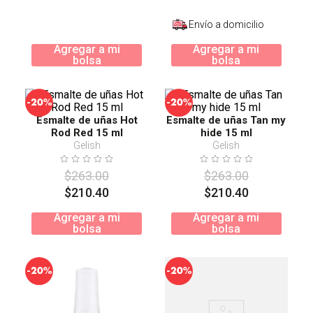
Envío a domicilio
Agregar a mi
Agregar a mi
bolsa
bolsa
-
-
20%
20%
Esmalte de uñas Hot
Esmalte de uñas Tan my
Rod Red 15 ml
hide 15 ml
Gelish
Gelish
$
263
.
00
$
263
.
00
$
210
.
40
$
210
.
40
Agregar a mi
Agregar a mi
bolsa
bolsa
-
-
20%
20%