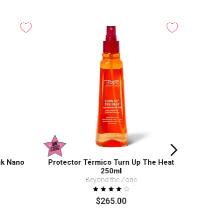
nk Nano
Protector Térmico Turn Up The Heat
250ml
Beyond the Zone
$
265
.
00