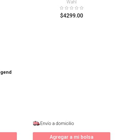
Wahl
$
4299
.
00
egend
Envío a domicilio
Agregar a mi bolsa