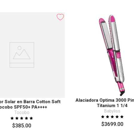
Alaciadora Optima 3000 Pi
or Solar en Barra Cotton Soft
Titanium 1 1/4
ocobo SPF50+ PA++++
Babyliss
Tocobo
$
3699
.
00
$
385
.
00