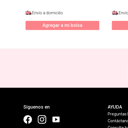
Envío a domicilio
Envío
Agregar a mi bolsa
Síguenos en
AYUDA
Preguntas 
Contáctan
Consulta t