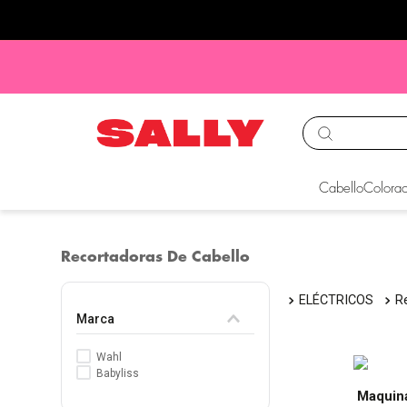
TÉRMINOS MÁS BUS
Cabello
Colorac
1
.
babyliss
2
.
igora
Recortadoras De Cabello
3
.
cepillos
ELÉCTRICOS
4
.
ion
Marca
5
.
olaplex
Wahl
6
.
manic panic
Babyliss
Maquina
7
.
tocobo