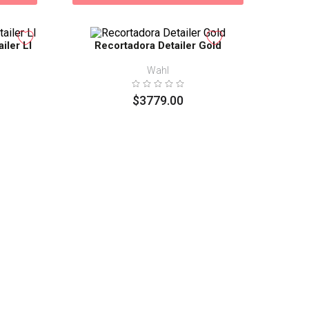
iler LI
Recortadora Detailer Gold
Wahl
$
3779
.
00