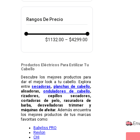
8
.
protectores termico
Rangos De Precio
9
.
tinte
10
.
naked hair
$1132.00
–
$4299.00
Productos Eléctricos Para Estilizar Tu
Cabello
Descubre los mejores productos para
dar el mejor look a tu cabello. Explora
entre
secadoras
,
planchas de cabello
,
alisadoras,
onduladores de cabello
,
rizadores, cepillos secadores,
cortadoras de pelo, rasuradora de
barba, desvelladoras trimmer y
máquinas de afeitar.
Además encuentra
los mejores productos de tus marcas
favoritas como:
Env
Babyliss PRO
Revlon
CHI