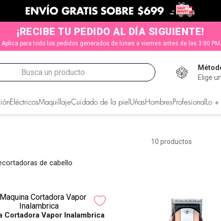
¡RECIBE TU PEDIDO AL DÍA SIGUIENTE!
Aplica para todo los pedidos generados de lunes a viernes antes de las 3:00 PM
Método
Busca un producto
Elige u
CADOS
ión
Eléctricos
Maquillaje
Cuidado de la piel
Uñas
Hombres
Profesional
Lo +
10
productos
Recortadoras de cabello
 Cortadora Vapor Inalambrica