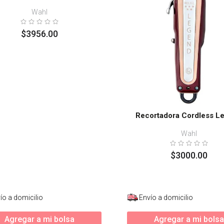
Wahl
s
$
3956
.
00
Recortadora Cordless L
Wahl
$
3000
.
00
ío a domicilio
Envío a domicilio
Agregar a mi bolsa
Agregar a mi bolsa