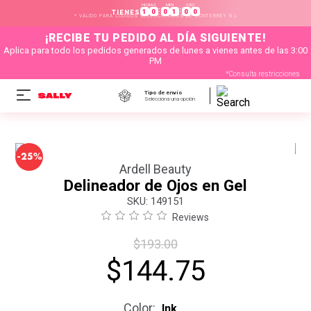
HORAS
MIN
SEG
:
:
1
0
0
1
0
0
TIENES
* VÁLIDO PARA CÓDIGOS SELECCIONADOS DE MONTERREY N.L
¡RECIBE TU PEDIDO AL DÍA SIGUIENTE!
Aplica para todo los pedidos generados de lunes a vienes antes de las 3:00
PM
*Consulta restricciones
Tipo de envío
Selecciona una opción
-
25%
Ardell Beauty
Delineador de Ojos en Gel
:
149151
Reviews
$
193
.
00
$
144
.
75
Color
:
Ink