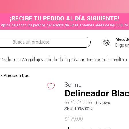
¡RECIBE TU PEDIDO AL DÍA SIGUIENTE!
Aplica para todo los pedidos generados de lunes a viernes antes de las 3:00 PM
Método
Busca un producto
Elige u
CADOS
ión
Eléctricos
Maquillaje
Cuidado de la piel
Uñas
Hombres
Profesional
Lo +
ck Precision Duo
Sorme
Delineador Bla
Reviews
:
10950022
$
179
.
00