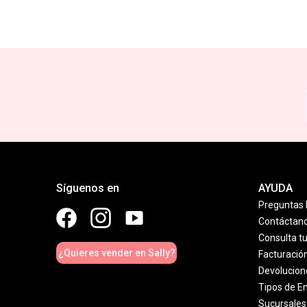
Síguenos en
AYUDA
Preguntas 
Contáctan
Consulta t
¿Quieres vender en Sally?
Facturació
Devolucion
Tipos de E
Sucursales