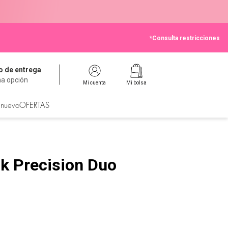
*Consulta restricciones
 de entrega
na opción
Mi cuenta
Mi bolsa
 nuevo
OFERTAS
ck Precision Duo