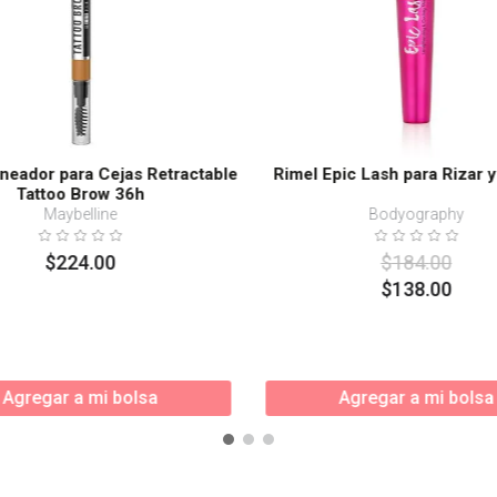
ineador para Cejas Retractable
Rimel Epic Lash para Rizar y
Tattoo Brow 36h
Maybelline
Bodyography
$
224
.
00
$
184
.
00
$
138
.
00
Agregar a mi bolsa
Agregar a mi bolsa