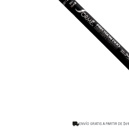
8
.
tocobo
9
.
protectores termico
10
.
centella
ENVÍO GRATIS A PARTIR DE $6