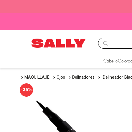
TÉRMINOS MÁS BUS
Cabello
Colorac
1
.
babyliss
MAQUILLAJE
Ojos
Delinadores
Delineador Bla
2
.
igora
3
.
cepillos
-
25%
4
.
ion
5
.
olaplex
6
.
manic panic
7
.
tinte