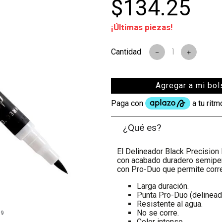
$
134
.
25
¡Últimas piezas!
s
－
＋
Agregar a mi bol
¿Qué es?
El Delineador Black Precision
con acabado duradero semiper
con Pro-Duo que permite corr
Larga duración.
Punta Pro-Duo (delineado
Resistente al agua.
No se corre.
99
Color intenso.