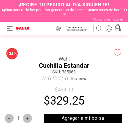
¡RECIBE TU PEDIDO AL DÍA SIGUIENTE!
Aplica para todo los pedidos generados de lunes a vienes antes de las 3:00
PM
*Consulta restricciones
Tipo de envío
Selecciona una opción
-
25%
Wahl
Cuchilla Estandar
:
785068
Reviews
$
439
.
00
$
329
.
25
Agregar a mi bolsa
－
＋