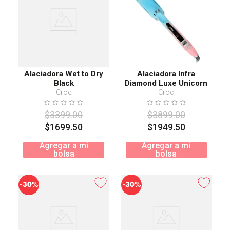
Alaciadora Wet to Dry
Alaciadora Infra
Black
Diamond Luxe Unicorn
Croc
Croc
$
3399
.
00
$
3899
.
00
$
1699
.
50
$
1949
.
50
Agregar a mi
Agregar a mi
bolsa
bolsa
-
-
30%
30%