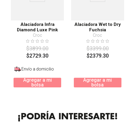
Alaciadora Infra
Alaciadora Wet to Dry
Diamond Luxe Pink
Fuchsia
Croc
Croc
$
3899
.
00
$
3399
.
00
$
2729
.
30
$
2379
.
30
Envío a domicilio
Agregar a mi
Agregar a mi
bolsa
bolsa
¡PODRÍA INTERESARTE!