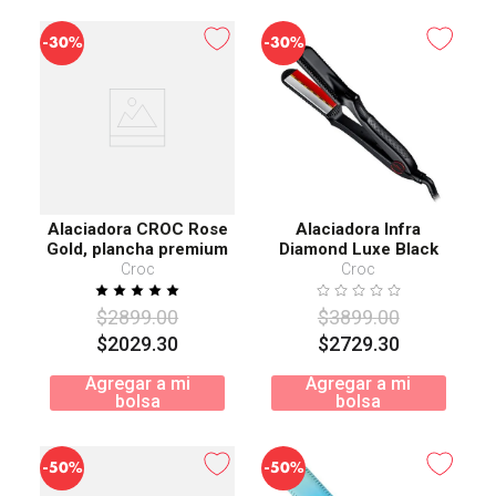
-
-
30%
30%
Alaciadora CROC Rose
Alaciadora Infra
Gold, plancha premium
Diamond Luxe Black
para cabello
Croc
Croc
$
2899
.
00
$
3899
.
00
$
2029
.
30
$
2729
.
30
Agregar a mi
Agregar a mi
bolsa
bolsa
-
-
50%
50%