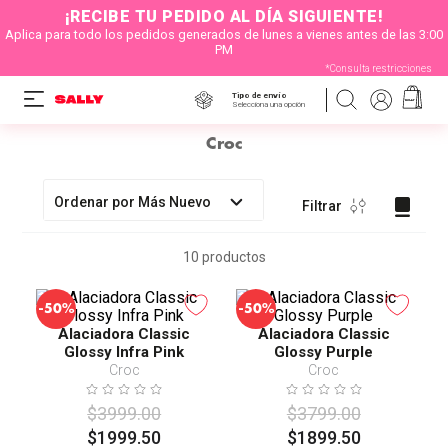
¡RECIBE TU PEDIDO AL DÍA SIGUIENTE!
Aplica para todo los pedidos generados de lunes a vienes antes de las 3:00
PM
*Consulta restricciones
Tipo de envío
Selecciona una opción
Croc
Ordenar por
Más Nuevo
Filtrar
10
productos
-
-
50%
50%
Alaciadora Classic
Alaciadora Classic
Glossy Infra Pink
Glossy Purple
Croc
Croc
$
3999
.
00
$
3799
.
00
$
1999
.
50
$
1899
.
50