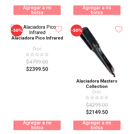
Agregar a mi
Agregar a mi
bolsa
bolsa
-
-
50%
50%
Alaciadora Pico Infrared
Croc
$
4799
.
00
$
2399
.
50
Alaciadora Masters
Collection
Croc
$
4299
.
00
$
2149
.
50
Agregar a mi
Agregar a mi
bolsa
bolsa