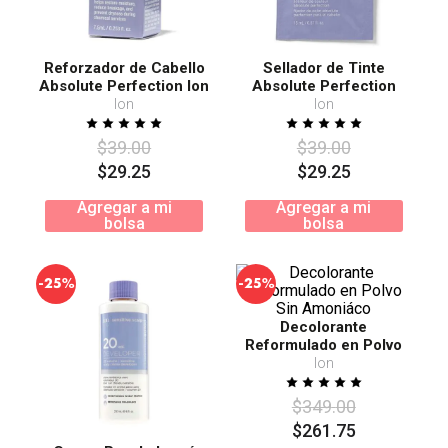
Reforzador de Cabello
Sellador de Tinte
Absolute Perfection Ion
Absolute Perfection
Paso 1 7.5ml
Paso 2
Ion
Ion
$
39
.
00
$
39
.
00
$
29
.
25
$
29
.
25
Agregar a mi
Agregar a mi
bolsa
bolsa
-
-
25%
25%
Decolorante
Reformulado en Polvo
Sin Amoniáco
Ion
$
349
.
00
$
261
.
75