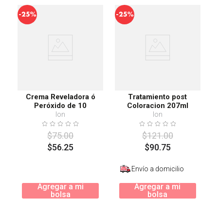
-
-
25%
25%
Crema Reveladora ó
Tratamiento post
Peróxido de 10
Coloracion 207ml
Volúmenes 120ml
Ion
Ion
$
75
.
00
$
121
.
00
$
56
.
25
$
90
.
75
Envío a domicilio
Agregar a mi
Agregar a mi
bolsa
bolsa