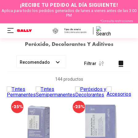
¡RECIBE TU PEDIDO AL DÍA SIGUIENTE!
Aplica para todo los pedidos generados de lunes a vienes antes de las 3:00
PM
*Consulta restricciones
Tipo de envío
Selecciona una opción
Peróxido, Decolorantes Y Aditivos
Recomendado
Filtrar
144
productos
-
-
25%
25%