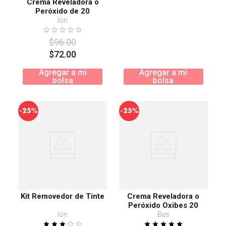
Crema Reveladora ó
Peróxido de 20
Volúmenes
Ion
$
96
.
00
$
72
.
00
Agregar a mi
Agregar a mi
bolsa
bolsa
-
-
25%
25%
Kit Removedor de Tinte
Crema Reveladora o
Peróxido Oxibes 20
Volúmenes
Ion
Bes