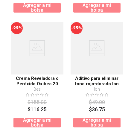
Agregar a mi
Agregar a mi
bolsa
bolsa
-
-
25%
25%
Crema Reveladora o
Aditivo para eliminar
Peróxido Oxibes 20
tono rojo-dorado Ion
Volúmenes 1000ml
Bes
Ion
$
155
.
00
$
49
.
00
$
116
.
25
$
36
.
75
Agregar a mi
Agregar a mi
bolsa
bolsa