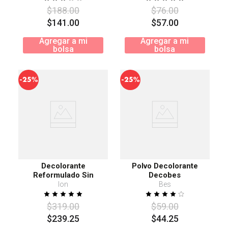
$
188
.
00
$
76
.
00
$
141
.
00
$
57
.
00
Agregar a mi
Agregar a mi
bolsa
bolsa
-
-
25%
25%
Decolorante
Polvo Decolorante
Reformulado Sin
Decobes
Amoniáco
Ion
Bes
$
319
.
00
$
59
.
00
$
239
.
25
$
44
.
25