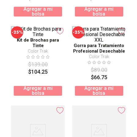
Agregar a mi
Agregar a mi
bolsa
bolsa
-
-
25%
25%
Kit de Brochas para
Tinte
Gorra para Tratamiento
Profesional Desechable
Color Trak
XXL
Color Trak
$
139
.
00
$
89
.
00
$
104
.
25
$
66
.
75
Agregar a mi
Agregar a mi
bolsa
bolsa