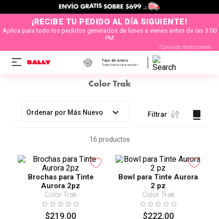
¡RECIBE TU PEDIDO AL DÍA SIGUIENTE!
Aplica para todo los pedidos generados de lunes a vienes antes de las 3:00
PM
*Consulta restricciones
Tipo de envío
Selecciona una opción
Color Trak
Ordenar por
Más Nuevo
Filtrar
16
productos
Brochas para Tinte
Bowl para Tinte Aurora
Aurora 2pz
2 pz
Color Trak
Color Trak
$
219
.
00
$
222
.
00