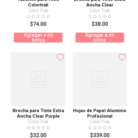
Colortrak
Ancha Clear
Color Trak
Color Trak
$
74
.
00
$
38
.
00
Agregar a mi
Agregar a mi
bolsa
bolsa
Brocha para Tinte Extra
Hojas de Papel Aluminio
Ancha Clear Purple
Profesional
Color Trak
Color Trak
$
32
.
00
$
339
.
00