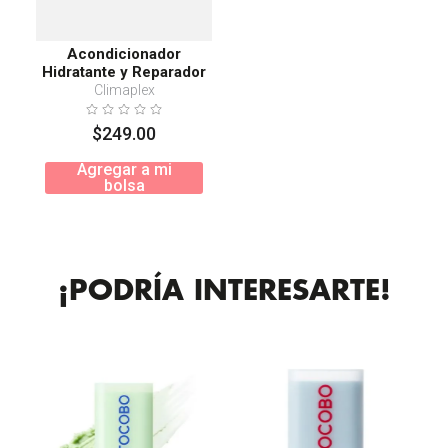
Acondicionador
Hidratante y Reparador
400ml
Climaplex
$
249
.
00
Agregar a mi
bolsa
¡PODRÍA INTERESARTE!