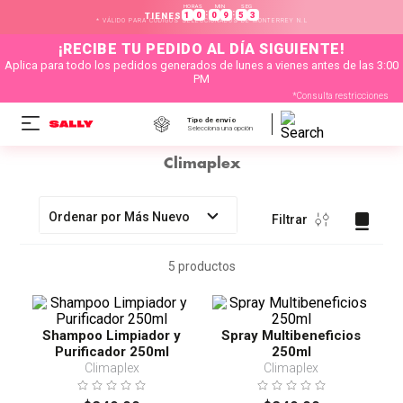
HORAS
MIN
SEG
:
:
1
0
0
9
5
3
TIENES
* VÁLIDO PARA CÓDIGOS SELECCIONADOS DE MONTERREY N.L
¡RECIBE TU PEDIDO AL DÍA SIGUIENTE!
Aplica para todo los pedidos generados de lunes a vienes antes de las 3:00
PM
*Consulta restricciones
Tipo de envío
Selecciona una opción
Climaplex
Ordenar por
Más Nuevo
Filtrar
5
productos
Shampoo Limpiador y
Spray Multibeneficios
Purificador 250ml
250ml
Climaplex
Climaplex