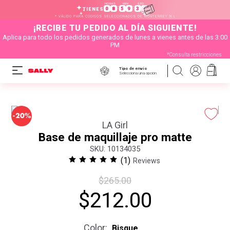
HORAS
MIN
SEG
:
:
0
8
5
9
3
6
TIENES
* VÁLIDO PARA CÓDIGOS SELECCIONADOS DE MONTERREY N.L
¡RECIBE TU PEDIDO AL DÍA SIGUIENTE!
Aplica para todo los pedidos generados de lunes a vienes antes de las 3:00
PM
*Consulta restricciones
Tipo de envío
Selecciona una opción
-
20%
LA Girl
Base de maquillaje pro matte
:
10134035
(
1
)
Reviews
$
265
.
00
$
212
.
00
Color
:
Bisque