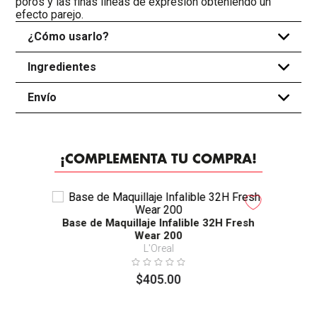
poros y las finas lineas de expresión obteniendo un
efecto parejo.
¿Cómo usarlo?
+
Ingredientes
+
Envío
+
¡COMPLEMENTA TU COMPRA!
Base de Maquillaje Infalible 32H Fresh
Wear 200
L'Oreal
$
405
.
00