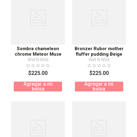
Sombra chameleon
Bronzer Rubor mother
chrome Meteor Muse
fluffer pudding Beige
Please
Wet N Wild
Wet N Wild
$
225
.
00
$
225
.
00
Agregar a mi
Agregar a mi
bolsa
bolsa