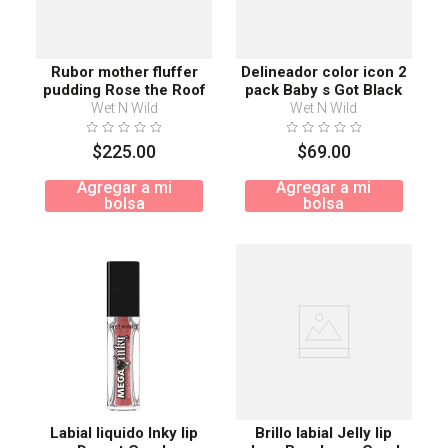
Rubor mother fluffer
Delineador color icon 2
pudding Rose the Roof
pack Baby s Got Black
Wet N Wild
Wet N Wild
$
225
.
00
$
69
.
00
Agregar a mi
Agregar a mi
bolsa
bolsa
Labial liquido Inky lip
Brillo labial Jelly lip