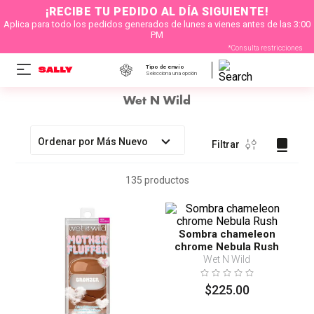
¡RECIBE TU PEDIDO AL DÍA SIGUIENTE!
Aplica para todo los pedidos generados de lunes a vienes antes de las 3:00
PM
*Consulta restricciones
Tipo de envío
Selecciona una opción
Wet N Wild
Ordenar por
Más Nuevo
Filtrar
135
productos
Sombra chameleon
chrome Nebula Rush
Wet N Wild
$
225
.
00