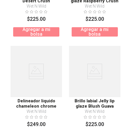
Desert Crush
glaze Raspberry Crush
Wet N Wild
Wet N Wild
$
225
.
00
$
225
.
00
Agregar a mi
Agregar a mi
bolsa
bolsa
Delineador liquido
Brillo labial Jelly lip
chameleon chrome
glaze Blush Guava
Galaxy Dancer
Wet N Wild
Wet N Wild
$
249
.
00
$
225
.
00