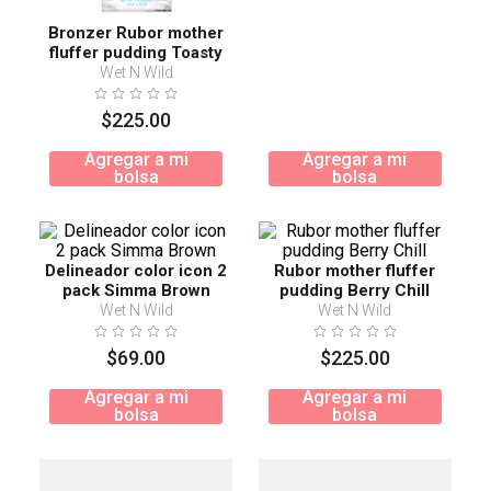
Bronzer Rubor mother
fluffer pudding Toasty
Maple
Wet N Wild
$
225
.
00
Agregar a mi
Agregar a mi
bolsa
bolsa
Delineador color icon 2
Rubor mother fluffer
pack Simma Brown
pudding Berry Chill
Wet N Wild
Wet N Wild
$
69
.
00
$
225
.
00
Agregar a mi
Agregar a mi
bolsa
bolsa