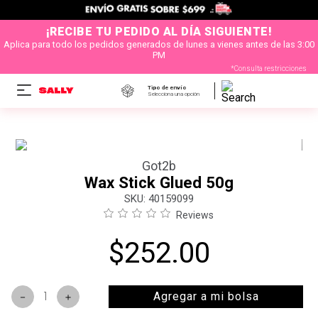
¡RECIBE TU PEDIDO AL DÍA SIGUIENTE!
Aplica para todo los pedidos generados de lunes a vienes antes de las 3:00
PM
*Consulta restricciones
Tipo de envío
Selecciona una opción
Got2b
Wax Stick Glued 50g
:
40159099
Reviews
$
252
.
00
Agregar a mi bolsa
－
＋