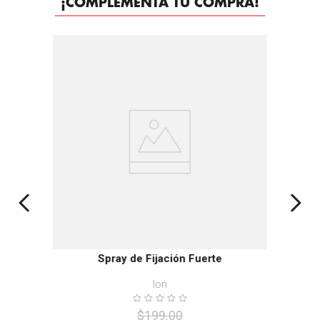
¡COMPLEMENTA TU COMPRA!
-
25%
Spray de Fijación Fuerte
Ion
$
199
.
00