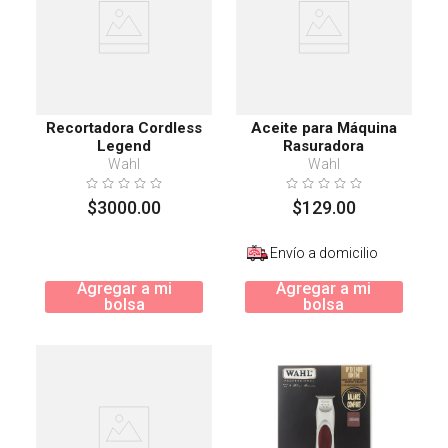
Recortadora Cordless
Aceite para Máquina
Legend
Rasuradora
Wahl
Wahl
$
3000
.
00
$
129
.
00
Envío a domicilio
Agregar a mi
Agregar a mi
bolsa
bolsa