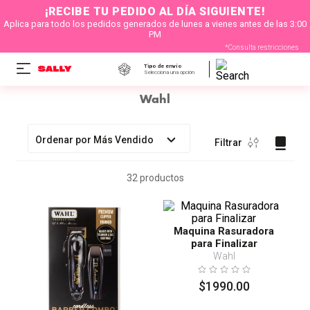
¡RECIBE TU PEDIDO AL DÍA SIGUIENTE!
Aplica para todo los pedidos generados de lunes a vienes antes de las 3:00
PM
*Consulta restricciones
Tipo de envío
Selecciona una opción
Wahl
Ordenar por
Más Vendido
Filtrar
32
productos
Maquina Rasuradora
para Finalizar
Wahl
$
1990
.
00