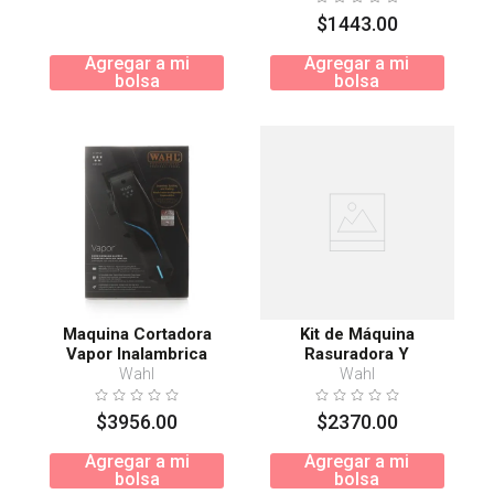
$
1443
.
00
Agregar a mi
Agregar a mi
bolsa
bolsa
Maquina Cortadora
Kit de Máquina
Vapor Inalambrica
Rasuradora Y
Recortadora
Wahl
Wahl
$
3956
.
00
$
2370
.
00
Agregar a mi
Agregar a mi
bolsa
bolsa