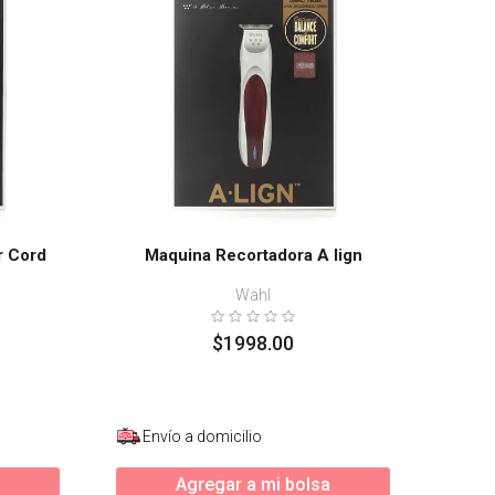
r Cord
Maquina Recortadora A lign
Wahl
$
1998
.
00
Envío a domicilio
Agregar a mi bolsa