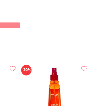
-
20%