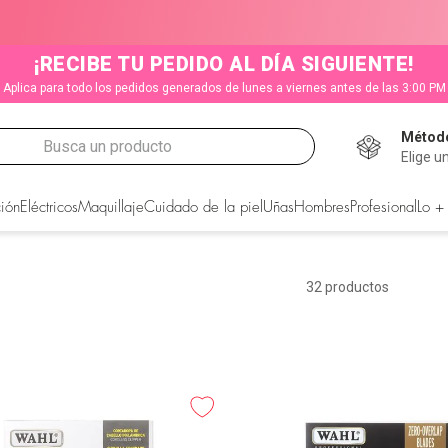
¡RECIBE TU PEDIDO AL DÍA SIGUIENTE!
Aplica para todo los pedidos generados de lunes a viernes antes de las 3:00 PM
Método
Busca un producto
Elige u
CADOS
ión
Eléctricos
Maquillaje
Cuidado de la piel
Uñas
Hombres
Profesional
Lo +
32
productos