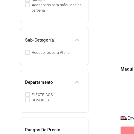
Accesorios para máquinas de
8
.
tocobo
barbería
9
.
protectores termico
10
.
centella
Sub-Categoría
Accesorios para Afeitar
Maqui
Departamento
ELÉCTRICOS
HOMBRES
Env
Rangos De Precio