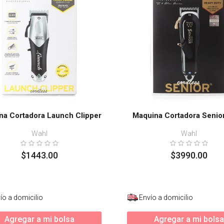
s
na Cortadora Launch Clipper
Maquina Cortadora Senio
Wahl
Wahl
$
1443
.
00
$
3990
.
00
ío a domicilio
Envío a domicilio
Agregar a mi bolsa
Agregar a mi bolsa