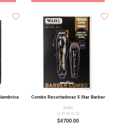
alambrica
Combo Recortadoras 5 Star Barber
Wahl
$
4700
.
00