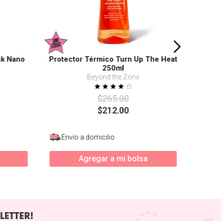
nk Nano
Protector Térmico Turn Up The Heat
250ml
Beyond the Zone
$
265
.
00
$
212
.
00
Envío a domicilio
Agregar a mi bolsa
LETTER!