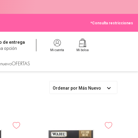
*Consulta restricciones
 de entrega
na opción
Mi cuenta
Mi bolsa
 nuevo
OFERTAS
Ordenar por
Más Nuevo