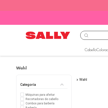
TÉRMINOS MÁS BUS
Cabello
Colorac
1
.
babyliss
2
.
igora
Wahl
3
.
cepillos
Wahl
4
.
ion
Categoría
5
.
olaplex
Máquinas para afeitar
6
.
manic panic
Recortadoras de cabello
Combos para barbería
7
.
tinte
Barbería