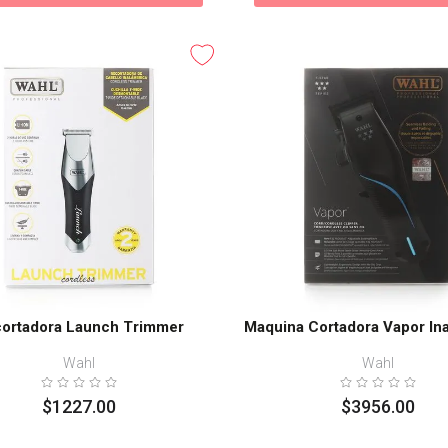
ortadora Launch Trimmer
Maquina Cortadora Vapor In
Wahl
Wahl
$
1227
.
00
$
3956
.
00