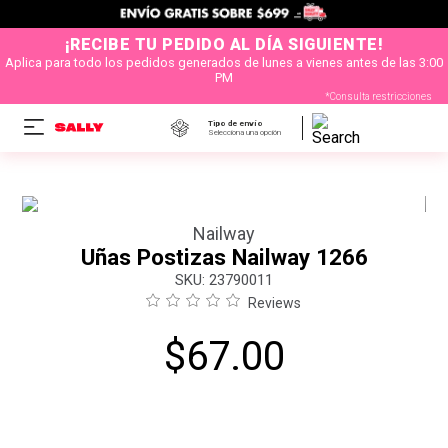
¡RECIBE TU PEDIDO AL DÍA SIGUIENTE!
Aplica para todo los pedidos generados de lunes a vienes antes de las 3:00
PM
*Consulta restricciones
Tipo de envío
Selecciona una opción
Nailway
Uñas Postizas Nailway 1266
:
23790011
Reviews
$
67
.
00