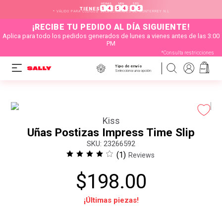
HORAS
MIN
SEG
:
:
1
4
5
4
0
5
TIENES
* VÁLIDO PARA CÓDIGOS SELECCIONADOS DE MONTERREY N.L
¡RECIBE TU PEDIDO AL DÍA SIGUIENTE!
Aplica para todo los pedidos generados de lunes a vienes antes de las 3:00
PM
*Consulta restricciones
Tipo de envío
Selecciona una opción
Kiss
Uñas Postizas Impress Time Slip
:
23266592
(
1
)
Reviews
$
198
.
00
¡Últimas piezas!