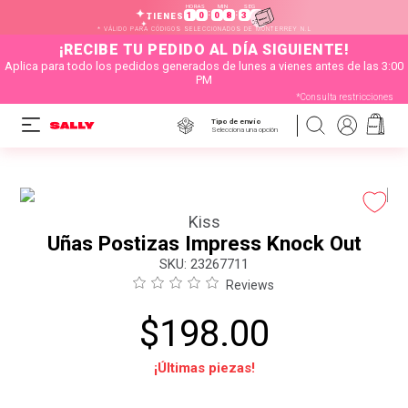
HORAS
MIN
SEG
:
:
1
0
0
8
3
1
TIENES
* VÁLIDO PARA CÓDIGOS SELECCIONADOS DE MONTERREY N.L
¡RECIBE TU PEDIDO AL DÍA SIGUIENTE!
Aplica para todo los pedidos generados de lunes a vienes antes de las 3:00
PM
*Consulta restricciones
Tipo de envío
Selecciona una opción
Kiss
Uñas Postizas Impress Knock Out
:
23267711
Reviews
$
198
.
00
¡Últimas piezas!