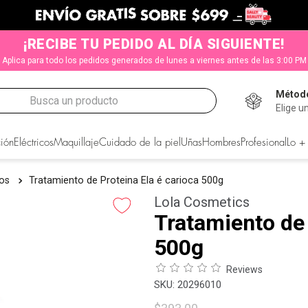
¡RECIBE TU PEDIDO AL DÍA SIGUIENTE!
Aplica para todo los pedidos generados de lunes a viernes antes de las 3:00 PM
Método
Busca un producto
Elige u
CADOS
ión
Eléctricos
Maquillaje
Cuidado de la piel
Uñas
Hombres
Profesional
Lo +
tos
Tratamiento de Proteina Ela é carioca 500g
Lola Cosmetics
Tratamiento de 
500g
Reviews
:
20296010
s