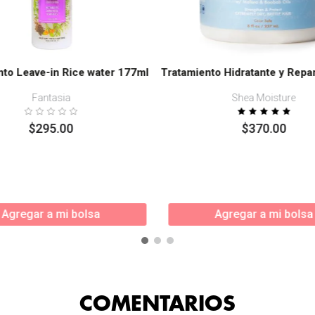
nto Leave-in Rice water 177ml
Tratamiento Hidratante y Repa
Fantasia
Shea Moisture
$
295
.
00
$
370
.
00
Agregar a mi bolsa
Agregar a mi bolsa
COMENTARIOS