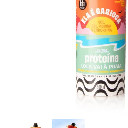
8
.
tocobo
9
.
tinte
10
.
centella