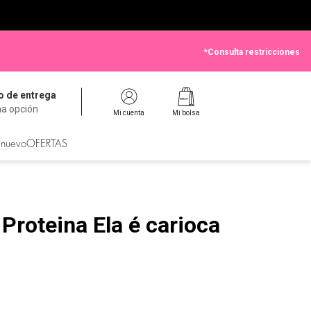
*Consulta restricciones
 de entrega
na opción
Mi cuenta
Mi bolsa
 nuevo
OFERTAS
Proteina Ela é carioca