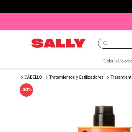
TÉRMINOS MÁS BUS
Cabello
Colorac
1
.
babyliss
CABELLO
Tratamientos y Estilizadores
Tratamien
2
.
igora
3
.
cepillos
-
30%
4
.
ion
5
.
olaplex
6
.
manic panic
7
.
protectores termico