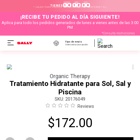
HORAS
MIN
SEG
:
:
1
0
1
2
3
8
TIENES
* VÁLIDO PARA CÓDIGOS SELECCIONADOS DE MONTERREY N.L
¡RECIBE TU PEDIDO AL DÍA SIGUIENTE!
Aplica para todo los pedidos generados de lunes a vienes antes de las 3:00
PM
*Consulta restricciones
Tipo de envío
Selecciona una opción
Organic Therapy
Tratamiento Hidratante para Sol, Sal y
Piscina
:
20176049
Reviews
$
172
.
00