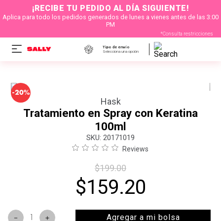
¡RECIBE TU PEDIDO AL DÍA SIGUIENTE!
Aplica para todo los pedidos generados de lunes a vienes antes de las 3:00
PM
*Consulta restricciones
Tipo de envío
Selecciona una opción
-
20%
Hask
Tratamiento en Spray con Keratina
100ml
:
20171019
Reviews
$
199
.
00
$
159
.
20
Agregar a mi bolsa
－
＋