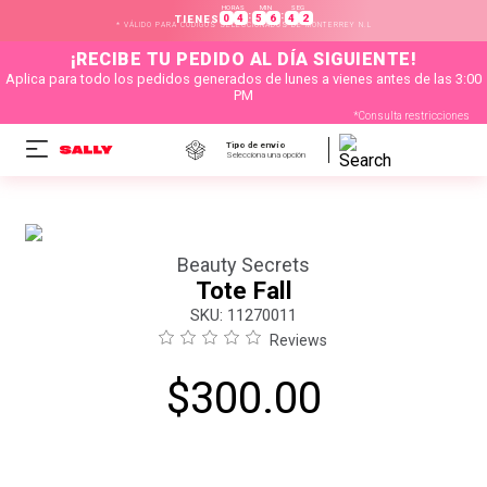
HORAS
MIN
SEG
:
:
0
4
5
6
4
2
TIENES
* VÁLIDO PARA CÓDIGOS SELECCIONADOS DE MONTERREY N.L
¡RECIBE TU PEDIDO AL DÍA SIGUIENTE!
Aplica para todo los pedidos generados de lunes a vienes antes de las 3:00
PM
*Consulta restricciones
Tipo de envío
Selecciona una opción
Beauty Secrets
Tote Fall
:
11270011
Reviews
$
300
.
00