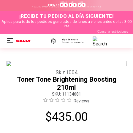
HORAS
MIN
SEG
:
:
0
6
1
1
2
1
TIENES
* VÁLIDO PARA CÓDIGOS SELECCIONADOS DE MONTERREY N.L
¡RECIBE TU PEDIDO AL DÍA SIGUIENTE!
Aplica para todo los pedidos generados de lunes a vienes antes de las 3:00
PM
*Consulta restricciones
Tipo de envío
Selecciona una opción
Skin1004
Toner Tone Brightening Boosting
210ml
:
11134681
Reviews
$
435
.
00