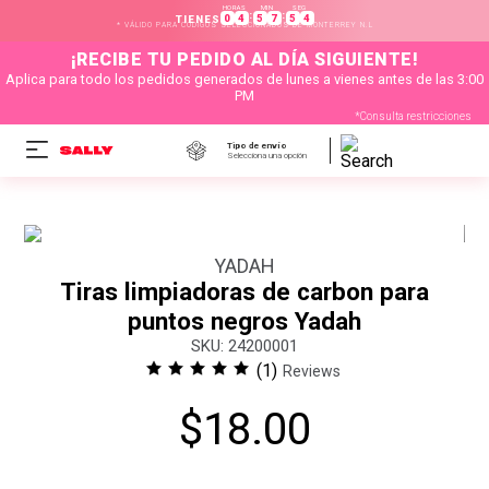
HORAS
MIN
SEG
:
:
0
4
5
7
5
4
TIENES
* VÁLIDO PARA CÓDIGOS SELECCIONADOS DE MONTERREY N.L
¡RECIBE TU PEDIDO AL DÍA SIGUIENTE!
Aplica para todo los pedidos generados de lunes a vienes antes de las 3:00
PM
*Consulta restricciones
Tipo de envío
Selecciona una opción
YADAH
Tiras limpiadoras de carbon para
puntos negros Yadah
:
24200001
(
1
)
Reviews
$
18
.
00