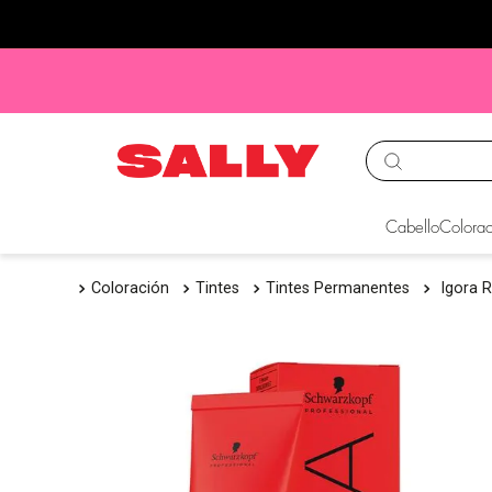
TÉRMINOS MÁS BUS
Cabello
Colorac
1
.
babyliss
Coloración
Tintes
Tintes Permanentes
Igora 
2
.
igora
3
.
cepillos
4
.
ion
5
.
olaplex
6
.
manic panic
7
.
protectores termico