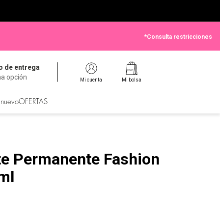
*Consulta restricciones
 de entrega
na opción
Mi cuenta
Mi bolsa
 nuevo
OFERTAS
nte Permanente Fashion
ml