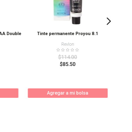
AA Double
Tinte permanente Proyou 8.1
Revlon
$
114
.
00
$
85
.
50
Agregar a mi bolsa