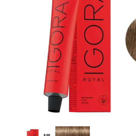
8
.
tocobo
9
.
tinte
10
.
centella