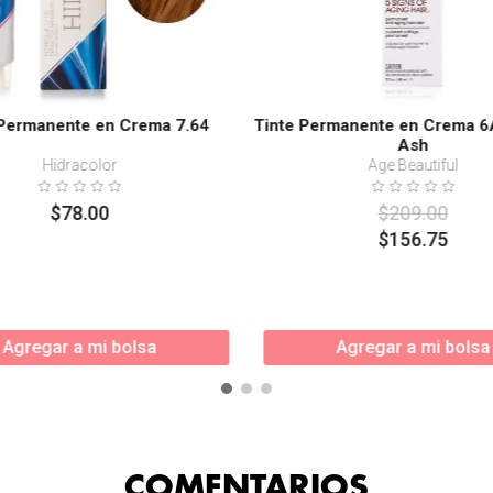
 Permanente en Crema 7.64
Tinte Permanente en Crema 6
Ash
Hidracolor
Age Beautiful
$
78
.
00
$
209
.
00
$
156
.
75
Agregar a mi bolsa
Agregar a mi bolsa
COMENTARIOS