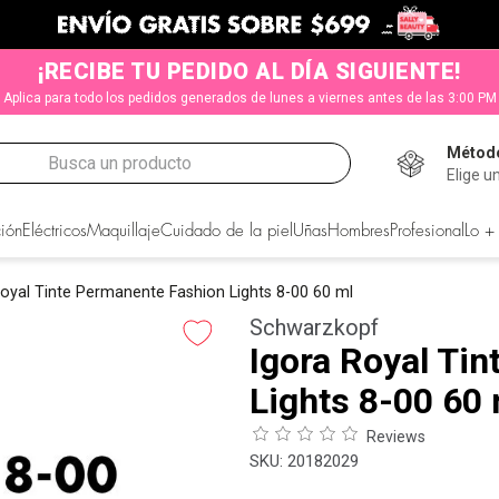
¡RECIBE TU PEDIDO AL DÍA SIGUIENTE!
Aplica para todo los pedidos generados de lunes a viernes antes de las 3:00 PM
Método
Busca un producto
Elige u
CADOS
ión
Eléctricos
Maquillaje
Cuidado de la piel
Uñas
Hombres
Profesional
Lo +
Royal Tinte Permanente Fashion Lights 8-00 60 ml
Schwarzkopf
Igora Royal Ti
Lights 8-00 60 
Reviews
:
20182029
s