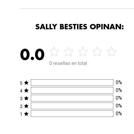
SALLY BESTIES OPINAN:
0.0
0 reseñas en total
0
%
5
0
%
4
0
%
3
0
%
2
0
%
1