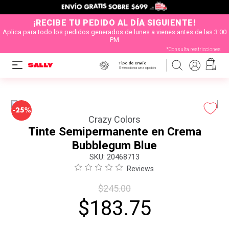
¡RECIBE TU PEDIDO AL DÍA SIGUIENTE!
Aplica para todo los pedidos generados de lunes a vienes antes de las 3:00
PM
*Consulta restricciones
Tipo de envío
Selecciona una opción
-
25%
Crazy Colors
Tinte Semipermanente en Crema
Bubblegum Blue
:
20468713
Reviews
$
245
.
00
$
183
.
75