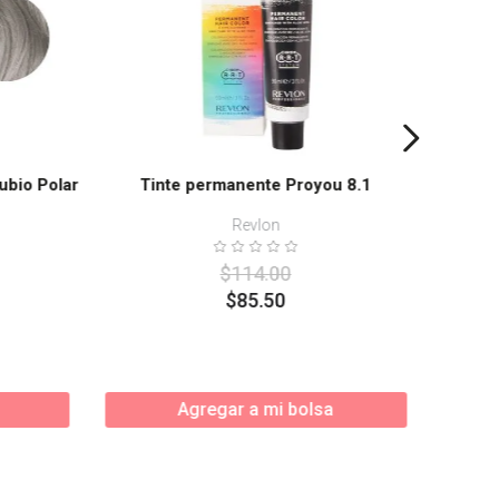
ubio Polar
Tinte permanente Proyou 8.1
Revlon
$
114
.
00
$
85
.
50
Agregar a mi bolsa