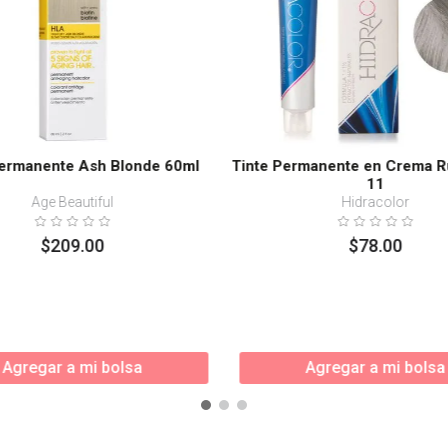
Permanente Ash Blonde 60ml
Tinte Permanente en Crema R
11
Age Beautiful
Hidracolor
$
209
.
00
$
78
.
00
Agregar a mi bolsa
Agregar a mi bolsa