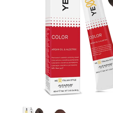
8
.
protectores termico
9
.
tinte
10
.
naked hair