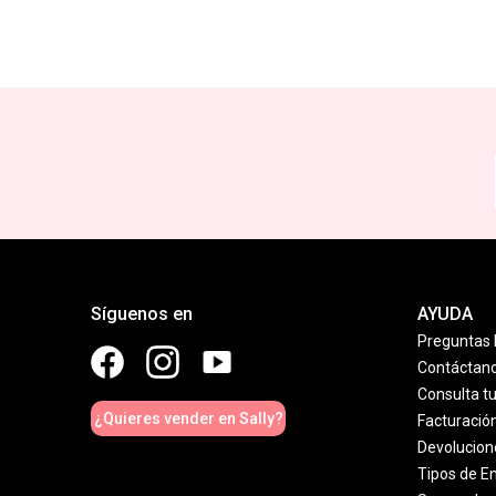
Síguenos en
AYUDA
Preguntas 
Contáctan
Consulta t
¿Quieres vender en Sally?
Facturació
Devolucion
Tipos de E