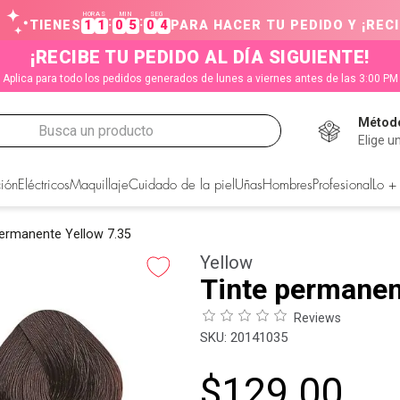
HORAS
MIN
SEG
:
:
TIENES
1
1
0
5
0
4
PARA HACER TU PEDIDO Y ¡RECI
¡RECIBE TU PEDIDO AL DÍA SIGUIENTE!
Aplica para todo los pedidos generados de lunes a viernes antes de las 3:00 PM
Método
Busca un producto
Elige u
CADOS
ión
Eléctricos
Maquillaje
Cuidado de la piel
Uñas
Hombres
Profesional
Lo +
permanente Yellow 7.35
Yellow
Tinte permanen
Reviews
:
20141035
$
129
.
00