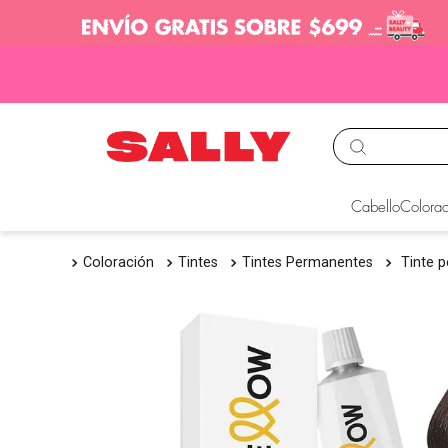
TÉRMINOS MÁS BUS
Cabello
Colorac
1
.
babyliss
Coloración
Tintes
Tintes Permanentes
Tinte 
2
.
igora
3
.
cepillos
4
.
ion
5
.
olaplex
6
.
manic panic
7
.
tocobo