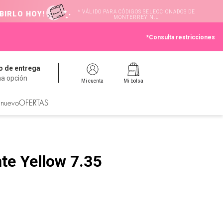
* VÁLIDO PARA CÓDIGOS SELECCIONADOS DE
BIRLO HOY!
MONTERREY N.L
*Consulta restricciones
 de entrega
na opción
Mi cuenta
Mi bolsa
 nuevo
OFERTAS
te Yellow 7.35