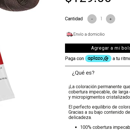
s
－
＋
Envío a domicilio
Agregar a mi bol
¿Qué es?
¡La coloración permanente que 
cobertura impecable, de larga 
y micropigmentos cristalizados
El perfecto equilibrio de colo
Gracias a su bajo contenido de
delicadeza.
100% cobertura impecab