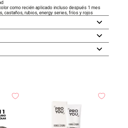
ad
 color como recién aplicado incluso después 1 mes
, castaños, rubios, energy series, fríos y rojos
+
+
+
-
25%
Tinte P