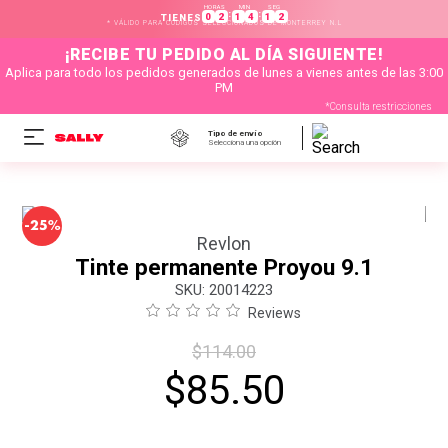
HORAS
MIN
SEG
:
:
0
2
1
4
1
2
TIENES
* VÁLIDO PARA CÓDIGOS SELECCIONADOS DE MONTERREY N.L
¡RECIBE TU PEDIDO AL DÍA SIGUIENTE!
Aplica para todo los pedidos generados de lunes a vienes antes de las 3:00
PM
*Consulta restricciones
Tipo de envío
Selecciona una opción
-
25%
Revlon
Tinte permanente Proyou 9.1
:
20014223
Reviews
$
114
.
00
$
85
.
50