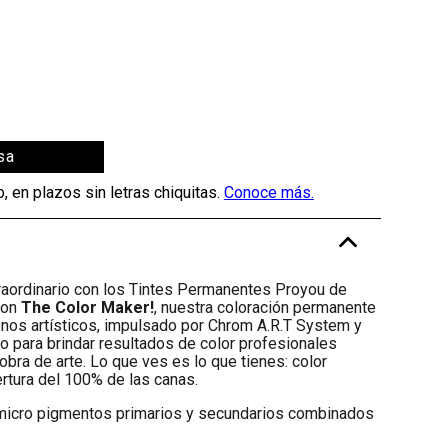
sa
-
traordinario con los Tintes Permanentes Proyou de
con
The Color Maker!
, nuestra coloración permanente
onos artísticos, impulsado por Chrom A.R.T System y
to para brindar resultados de color profesionales
u obra de arte. Lo que ves es lo que tienes: color
ertura del 100% de las canas.
micro pigmentos primarios y secundarios combinados