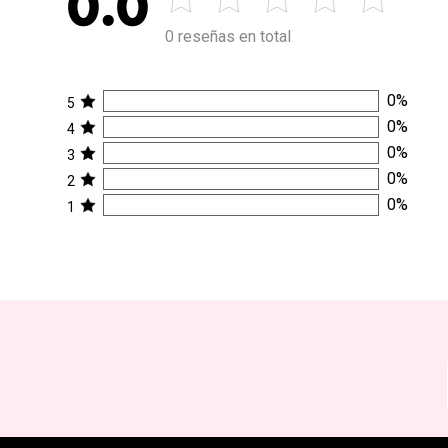
0.0
0 reseñas en total
0
%
5
0
%
4
0
%
3
0
%
2
0
%
1