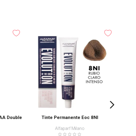
Tin
AA Double
Tinte Permanente Eoc 8NI
Alfaparf Milano