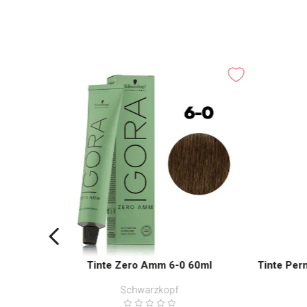
-
25%
G Medium
Tinte Zero Amm 6-0 60ml
Tinte Pe
Schwarzkopf