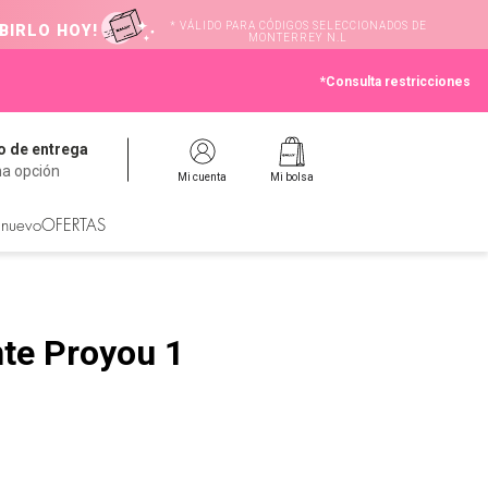
* VÁLIDO PARA CÓDIGOS SELECCIONADOS DE
BIRLO HOY!
MONTERREY N.L
*Consulta restricciones
 de entrega
na opción
Mi cuenta
Mi bolsa
 nuevo
OFERTAS
te Proyou 1