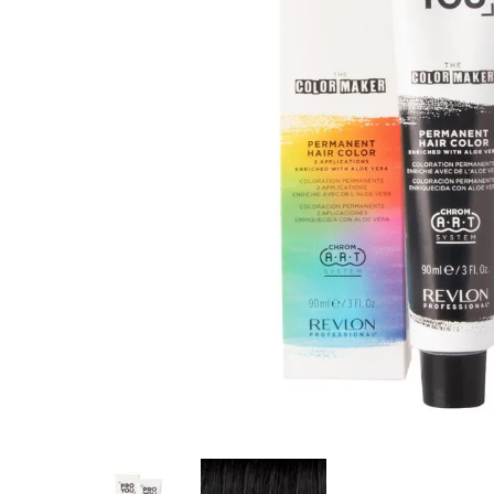
8
.
tocobo
9
.
tinte
10
.
centella