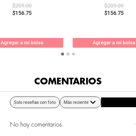
$
209
.
00
$
209
.
00
$
156
.
75
$
156
.
75
Agregar a mi bolsa
Agregar a mi bolsa
COMENTARIOS
Solo reseñas con foto
Más reciente
No hay comentarios.