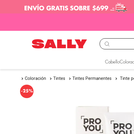
TÉRMINOS MÁS BUS
Cabello
Colorac
1
.
babyliss
Coloración
Tintes
Tintes Permanentes
Tinte 
2
.
igora
3
.
cepillos
-
25%
4
.
ion
5
.
olaplex
6
.
manic panic
7
.
protectores termico