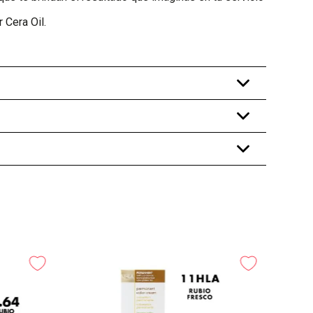
 Cera Oil.
+
+
+
Tinte P