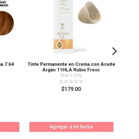
a 7.64
Tinte Permanente en Crema con Aceite
Argán 11HLA Rubio Fresc
One 'n Only
$
179
.
00
Agregar a mi bolsa