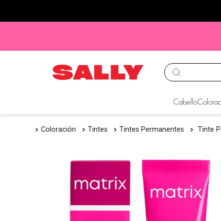
TÉRMINOS MÁS BUS
Cabello
Colorac
1
.
babyliss
Coloración
Tintes
Tintes Permanentes
Tinte 
2
.
igora
3
.
cepillos
4
.
ion
5
.
olaplex
6
.
manic panic
7
.
tocobo