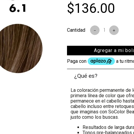
$
136
.
00
s
－
＋
Agregar a mi bol
¿Qué es?
La coloración permanente de
primera línea de color que of
permanece en el cabello hasta
cabello incluso entre retoques
que imaginas con SoColor Bea
justo como los buscas.
Resultados de larga dura
Tonos pre-balanceados qu