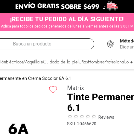
¡RECIBE TU PEDIDO AL DÍA SIGUIENTE!
Aplica para todo los pedidos generados de lunes a viernes antes de las 3:00 PM
Método
Busca un producto
Elige u
CADOS
ión
Eléctricos
Maquillaje
Cuidado de la piel
Uñas
Hombres
Profesional
Lo +
Permanente en Crema Socolor 6A 6.1
Matrix
Tinte Permanen
6.1
Reviews
:
20466620