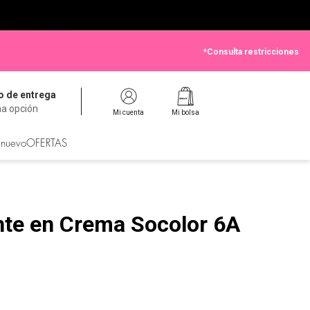
*Consulta restricciones
 de entrega
na opción
Mi cuenta
Mi bolsa
 nuevo
OFERTAS
te en Crema Socolor 6A