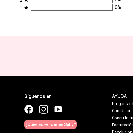
2
0
%
1
Síguenos en
AYUDA
Preguntas 
Contáctan
Consulta t
¿Quieres vender en Sally?
Facturació
Devolucion