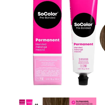
8
.
protectores termico
9
.
tinte
10
.
naked hair